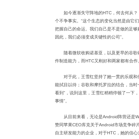
如今逐渐失守阵地的HTC，何去何从？
个不争事实。“这个生态的变化当然是由它们
把握自己的命运。我们自己是不是做的足够
因此，我们必须变成关键性的公司”。
随着微软收购诺基亚，以及更早的谷歌
件制造能力，而HTC又刚好和两家都有合作
对于此，王雪红坚持了她一贯的乐观和
能拭目以待；谷歌和摩托罗拉的结合，当时
看到”，说到这里，王雪红稍稍停顿了一下
事情”。
从目前来看，无论是Android阵营还是W
赞同苹果CEO库克关于Android市场竞
自主研发能力的企业，对于HTC，她的信心