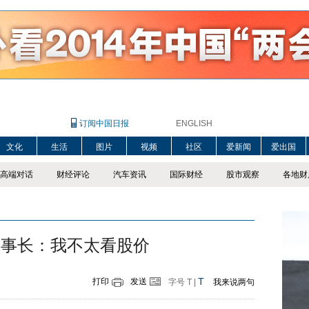
订阅中国日报
ENGLISH
文化
生活
图片
视频
社区
爱新闻
爱出国
高端对话
财经评论
汽车资讯
国际财经
股市观察
各地财
董事长：我不太看股价
T
打印
发送
字号
T
|
我来说两句