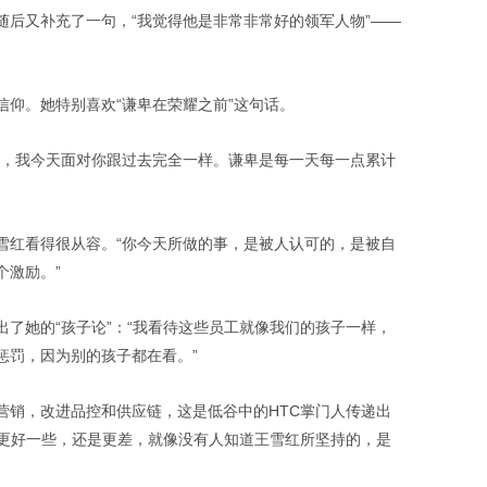
随后又补充了一句，“我觉得他是非常非常好的领军人物”——
信仰。她特别喜欢“谦卑在荣耀之前”这句话。
观，我今天面对你跟过去完全一样。谦卑是每一天每一点累计
雪红看得很从容。“你今天所做的事，是被人认可的，是被自
个激励。”
了她的“孩子论”：“我看待这些员工就像我们的孩子一样，
惩罚，因为别的孩子都在看。”
营销，改进品控和供应链，这是低谷中的HTC掌门人传递出
得更好一些，还是更差，就像没有人知道王雪红所坚持的，是