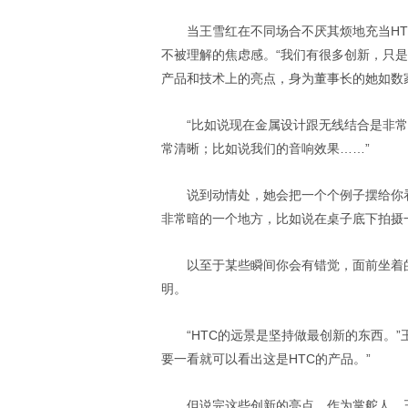
当王雪红在不同场合不厌其烦地充当HT
不被理解的焦虑感。“我们有很多创新，只是
产品和技术上的亮点，身为董事长的她如数
“比如说现在金属设计跟无线结合是非
常清晰；比如说我们的音响效果……”
说到动情处，她会把一个个例子摆给你
非常暗的一个地方，比如说在桌子底下拍摄
以至于某些瞬间你会有错觉，面前坐着
明。
“HTC的远景是坚持做最创新的东西。
要一看就可以看出这是HTC的产品。”
但说完这些创新的亮点，作为掌舵人，