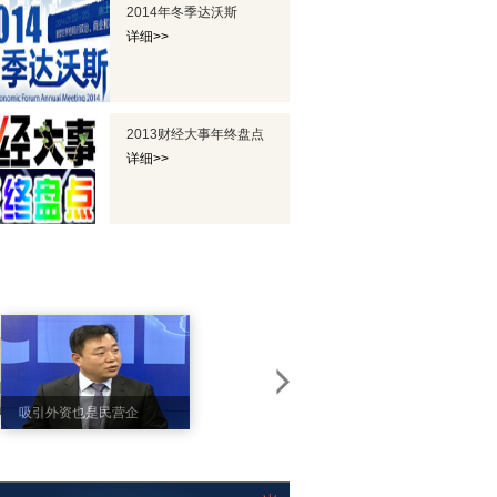
2014年冬季达沃斯
详细>>
2013财经大事年终盘点
详细>>
专访英菲尼迪中国区
吸引外资也是民营企
总经理戴雷
业为国家做贡献