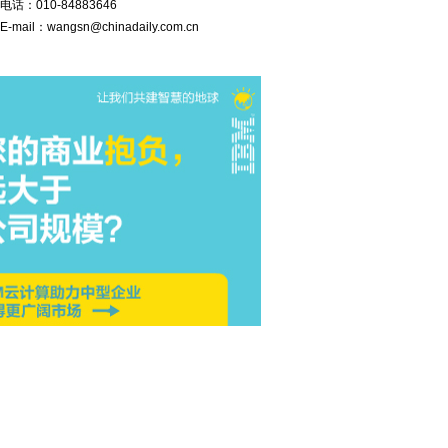
电话：
010-84883646
E-mail：
wangsn@chinadaily.com.cn