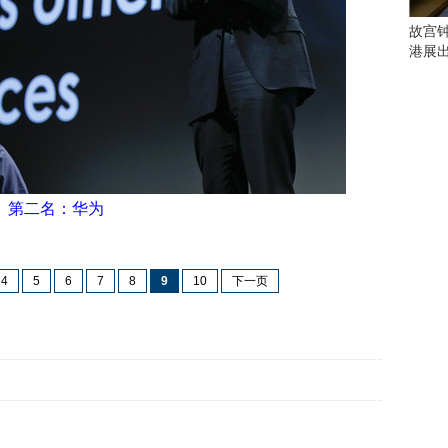
些
看
故宫
点
港展
别
错
过
研
究
你
第二名：华为
喜
欢
的
音
4
5
6
7
8
9
10
下一页
乐
类
型
可
以
反
映
你