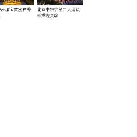
钟表珍宝首次在香
北京中轴线第二大建筑
出
群重现真容
！
：