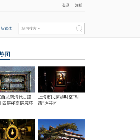
登录
注册
动新媒体
站内搜索
热图
江西龙南清代古建
上海市民穿越时空“对
围 四层楼高层层环
话”达芬奇