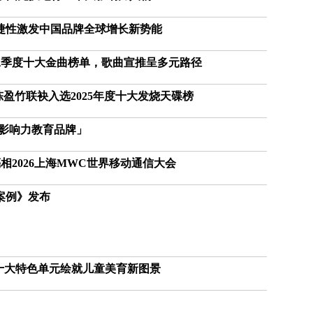
获
赞
：敏捷性激发中国品牌全球增长新势能
英
第二季度十大金曲榜单，歌曲宣推呈多元路径
国
女
子
盈竹联袂入选2025年度十大发烧天碟榜
的
抗
年度影响力教育品牌」
癌
奇
2026上海MWC世界移动通信大会
迹
曾
案例》发布
为
自
己
准
备
十大特色单元绘就儿童美育新图景
葬
礼
因