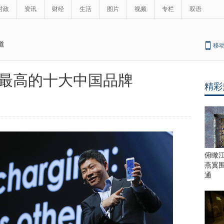
时政
资讯
财经
生活
图片
视频
专栏
双语
道
移
最高的十大中国品牌
精彩
最
热
新
世
界
闻
瞩
目
上
俯瞰
合
燕翼
青
通
岛
峰
会
这