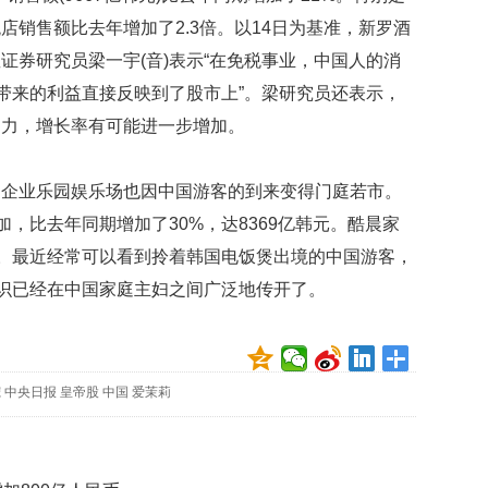
贡
店销售额比去年增加了2.3倍。以14日为基准，新罗酒
献
获
证券研究员梁一宇(音)表示“在免税事业，中国人的消
赞
加带来的利益直接反映到了股市上”。梁研究员还表示，
英
动力，增长率有可能进一步增加。
国
女
场企业乐园娱乐场也因中国游客的到来变得门庭若市。
子
的
加，比去年同期增加了30%，达8369亿韩元。酷晨家
抗
票。最近经常可以看到拎着韩国电饭煲出境的中国游客，
癌
奇
认识已经在中国家庭主妇之间广泛地传开了。
迹
曾
为
自
宠
中央日报
皇帝股
中国
爱茉莉
己
准
备
葬