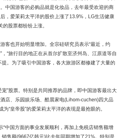
映
业。中国游客的必购品就是化妆品，去年最受欢迎的商
你
8月后，爱茉莉太平洋的股价上涨了13.9%，LG生活健康
的
性
化妆品相关的股票都纷纷上涨。
格
和
游客也开始明显增加。全宗硅研究员表示“最近，约
智
商
行”，“旅行目的地正在从首尔扩散至济州岛、江原道等自
不提。为了吸引中国游客，各大旅游区都修建了大量的
联
合
国
维
和
受宠”股票。特别是共同推荐的品牌，即中国游客最出大
70
、乐园娱乐场、酷晨家电(Lihom-cuchen)四大品
周
年
成为“皇帝股”的爱茉莉太平洋的表现是最抢眼的。
中
国
表示“中国方面的事业发展顺利，再加上免税店销售额增
维
和
销售额(9667亿韩元)比去年同期增加了21%。特别是