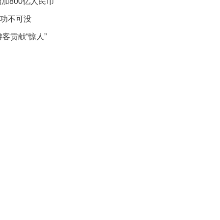
礼
加800亿人民币
因
客功不可没
不
舍
客贡献“惊人”
女
儿
才
积
极
治
疗
报
告
显
示
20
年
我
国
专
利