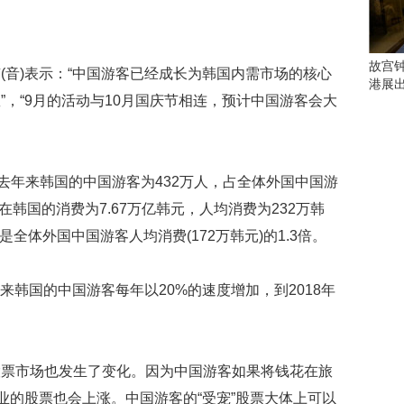
会
这
些
看
故宫
(音)表示：“中国游客已经成长为韩国内需市场的核心
点
港展
别
，“9月的活动与10月国庆节相连，预计中国游客会大
错
过
研
，去年来韩国的中国游客为432万人，占全体外国中国游
究
在韩国的消费为7.67万亿韩元，人均消费为232万韩
你
喜
，是全体外国中国游客人均消费(172万韩元)的1.3倍。
欢
的
音
“来韩国的中国游客每年以20%的速度增加，到2018年
乐
类
型
可
股票市场也发生了变化。因为中国游客如果将钱花在旅
以
业的股票也会上涨。中国游客的“受宠”股票大体上可以
反