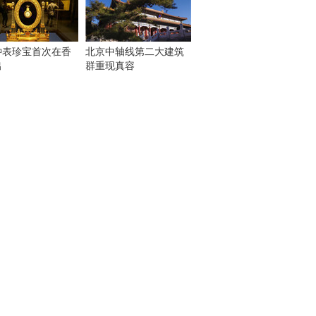
钟表珍宝首次在香
北京中轴线第二大建筑
出
群重现真容
！
：