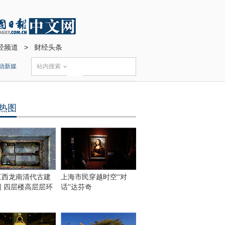
经频道
>
财经头条
动新媒
站内搜索
热图
江西龙南清代古建
上海市民穿越时空“对
围 四层楼高层层环
话”达芬奇