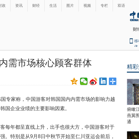
时政
资讯
财经
生活
图片
视频
专栏
双语
财
移
体
内需市场核心顾客群体
精彩
最
热
新
世
界
闻
瞩
韩国专家称，中国游客对韩国国内内需市场的影响力越
目
上
为韩国企业业绩的主要影响因素。
俯瞰
合
燕翼
青
通
游客每年都呈直线上升，出手也很大方，中国游客对于
岛
峰
强。特别是从9月8日中秋节开始至仁川亚运会前后，