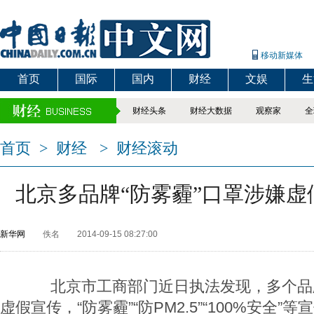
移动新媒体
首页
国际
国内
财经
文娱
生
财经头条
财经大数据
观察家
全
首页
>
财经
>
财经滚动
北京多品牌“防雾霾”口罩涉嫌虚
新华网
佚名
2014-09-15 08:27:00
北京市工商部门近日执法发现，多个品牌
虚假宣传，“防雾霾”“防PM2.5”“100%安全