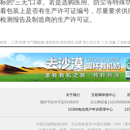
标的“三无”口罩。若是选购医用、防尘等特殊
看包装上是否有生产许可证编号，尽量要求供
检测报告及制造商的生产许可证。
标签：
口罩
防雾
空气颗粒物
虚假宣传
宣传用语
品牌
安心百分百
三无
涉嫌
工业标
关于我们
互联网举报中心
视听节目许可证0108263
京公网安备11010500008
12300电信用户申诉受理中心
1
中国日报网版权说明：凡注明来源为“中国日报网：XXX（