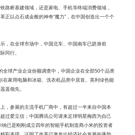
贡
高铁路桥基建领域，还是家电、手机等终端消费领域，
献
获
革正以点石成金般的神奇“魔力”，在中国创造出一个个
赞
英
国
显示，在全球市场中，中国北车、中国南车已跻身前
女
国际同行。
子
的
抗
的全球产业企业份额调查中，中国企业在全部50个品类
癌
奇
尔在家用电脑和冰箱、洗衣机品类中居首。英利绿色能
迹
中遥遥领先。
曾
为
自
展上，参展的主流手机厂商中，有超过一半来自中国本
己
远超过爱立信；中国腾讯公司请来足球明星梅西为自己
准
备
尔纳已是刚刚成立四年的智能手机制造商小米的投资者
葬
列精彩表现，证明了改革已激发出经济社会发展的蓬勃