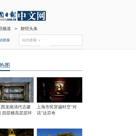
经频道
>
财经头条
动新媒
站内搜索
热图
江西龙南清代古建
上海市民穿越时空“对
围 四层楼高层层环
话”达芬奇