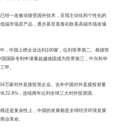
映
你
化已经一改被动接受国外技术，呈现主动化和个性化的
的
性
等低端市场卖产品，逐步甚至直接在欧美高端市场攻城
格
和
智
商
排名中，中国上榜企业达到100家，位列世界第二。根据世
年中国国际专利申请量超越德国成为世界第三，中兴和华
联
合
前三甲。
国
维
和
.54万家对外直接投资企业。去年中国对外直接投资量
70
增长22.8%，连续两年位列全球三大对外投资国。
周
年
中
规模还是复杂性上，中国的发展都是全球经济环境发展
国
球商业革命。
维
和