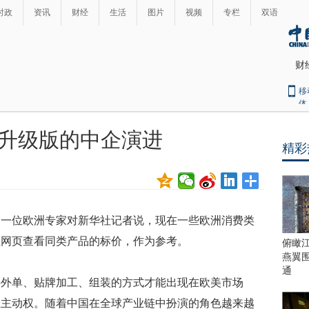
时政
资讯
财经
生活
图片
视频
专栏
双语
财
移
体
升级版的中企演进
精彩
最
热
新
世
界
闻
瞩
，一位欧洲专家对新华社记者说，现在一些欧洲消费类
目
上
宝网页查看同类产品的标价，作为参考。
俯瞰
合
燕翼
青
通
接外单、贴牌加工、组装的方式才能出现在欧美市场
岛
峰
上主动权。随着中国在全球产业链中扮演的角色越来越