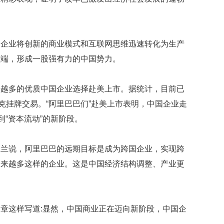
礼
因
不
舍
女
国企业将创新的商业模式和互联网思维迅速转化为生产
儿
顶端，形成一股强有力的中国势力。
才
积
极
来越多的优质中国企业选择赴美上市。据统计，目前已
治
克挂牌交易。“阿里巴巴们”赴美上市表明，中国企业走
疗
到“资本流动”的新阶段。
报
告
显
达兰说，阿里巴巴的远期目标是成为跨国企业，实现跨
示
越来越多这样的企业。这是中国经济结构调整、产业更
20
年
我
国
章这样写道:显然，中国商业正在迈向新阶段，中国企
专
利