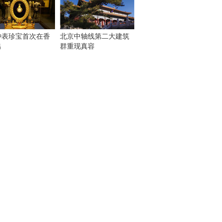
钟表珍宝首次在香
北京中轴线第二大建筑
出
群重现真容
！
：