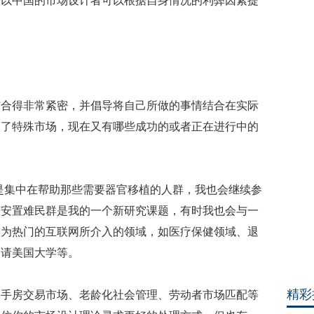
所以中国的市场设计者可以根据自身情况的利弊因素提
消
失
吗
”
杨
慧
首
结合得非常紧密，并倡导将自己所做的事情结合在实际
次
助了特殊市场，现在又有哪些成功的或者正在进行中的
披
露
与
宋
喆
是集中在帮助那些需要器官移植的人群，我也会继续参
离
何安置难民群是我的一个新研究课题，有时我也会与一
婚
内
较为热门的互联网所介入的领域，如医疗保健领域、退
幕
申请美国大学等。
精彩
二手房交易市场、老龄化社会管理、劳动者市场匹配等