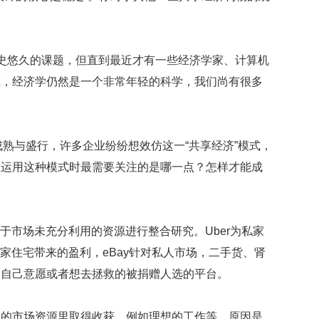
到
16
岁
史悠久的课题，但直到最近才有一些经济学家、计算机
英
国
究，经济学仍然是一个非常年轻的科学，我们尚有很多
女
孩
靠
给
成熟与盛行，许多企业纷纷想效仿这一“共享经济”模式，
中
在运用这种模式时最需要关注的是哪一点？怎样才能成
国
宝
。
宝
取
英
对于市场未充分利用的资源进行整合研究。Uber为私家
文
的私家住宅带来的盈利，eBay针对私人市场，二手货、肾
名
已
择自己意愿或者想去拯救的被捐赠人选的平台。
赚
超
到的市场资源里取得收获，例如理想的工作等。原因是
4