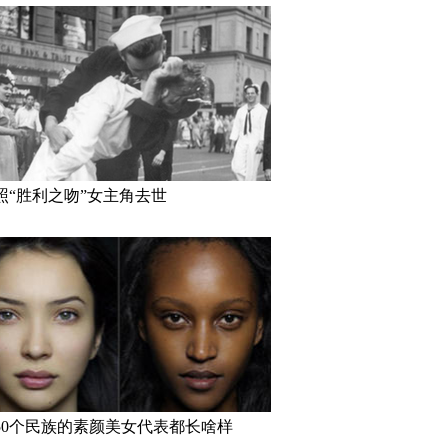
照“胜利之吻”女主角去世
50个民族的素颜美女代表都长啥样