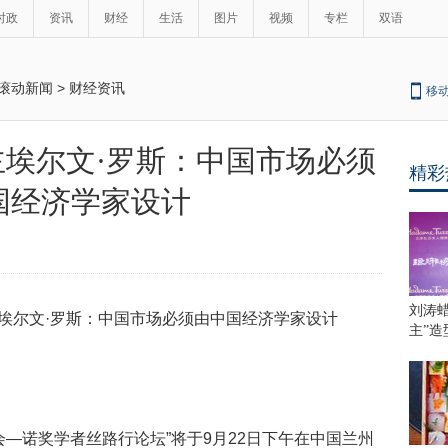
时政
资讯
财经
生活
图片
视频
专栏
双语
滚动新闻
>
财经资讯
移
埃尔文·罗斯：中国市场必须
精彩
最
国经济学家设计
热
新
癌
症
闻
晚
期
狗
刘涛蜡
狗
主”造
陪
主
人
完
婚
会—诺奖学者丝路行论坛”将于9月22日下午在中国兰州