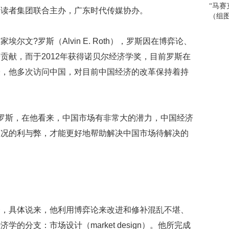
婚
“马赛
、读者集团联合主办，广东时代传媒协办。
礼
（组
成
泪
尔文?罗斯（Alvin E. Roth），罗斯因在博弈论、
海
（
贡献，而于2012年获得诺贝尔经济学奖，目前罗斯在
图
授，他多次访问中国，对目前中国经济的改革保持着持
刘
涛
蜡
罗斯，在他看来，中国市场有非常大的潜力，中国经济
像
揭
状况的利与弊，才能更好地帮助解决中国市场待解决的
幕
“
凰
郡
主
型
简
合，具体说来，他利用博弈论来改进和修补混乱不堪、
直
的分支：市场设计（market design）。他所完成
太