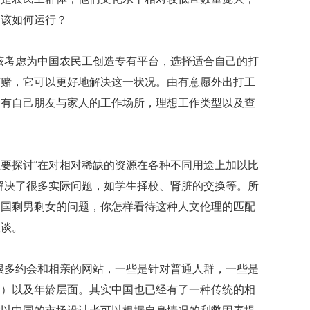
全
球
，该如何运行？
领
导
人
该考虑为中国农民工创造专有平台，选择适合自己的打
办
打赌，它可以更好地解决这一状况。由有意愿外出打工
公
，有自己朋友与家人的工作场所，理想工作类型以及查
室
大
揭
秘
谁
要探讨“在对相对稀缺的资源在各种不同用途上加以比
的
解决了很多实际问题，如学生择校、肾脏的交换等。所
最
霸
中国剩男剩女的问题，你怎样看待这种人文伦理的匹配
气
谈谈。
K
会
很多约会和相亲的网站，一些是针对普通人群，一些是
在
民）以及年龄层面。其实中国也已经有了一种传统的相
中
国