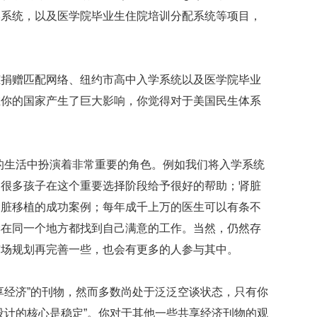
像
学系统，以及医学院毕业生住院培训分配系统等项目，
新
版
20
脏捐赠匹配网络、纽约市高中入学系统以及医学院毕业
吉
尼
在你的国家产生了巨大影响，你觉得对于美国民生体系
斯
世
界
纪
的生活中扮演着非常重要的角色。例如我们将入学系统
录
助很多孩子在这个重要选择阶段给予很好的帮助；肾脏
只
有
肾脏移植的成功案例；每年成千上万的医生可以有条不
想
妻在同一个地方都找到自己满意的工作。当然，仍然存
不
到
市场规划再完善一些，也会有更多的人参与其中。
没
有
享经济”的刊物，然而多数尚处于泛泛空谈状态，只有你
做
不
设计的核心是稳定”。你对于其他一些共享经济刊物的观