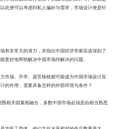
万
，以此便可以考虑到私人偏好与需求，市场设计便是针
英
镑
韩
国
推
江
市场有非常大的潜力，并指出中国经济学家应该深刻了
奇
迹
才能更好地帮助解决中国市场待解决的问题。
遗
30
年
动力市场、升学、器官移植都可能成为中国市场设计应
间
设计的作用，需要具备怎样的外部环境与条件？
经
济
增
周围相关因素相融合，多数中国市场必须是由相当熟悉
速
。
超
8%
力是农民工群体，他们文化水平相对较低且数量庞大，