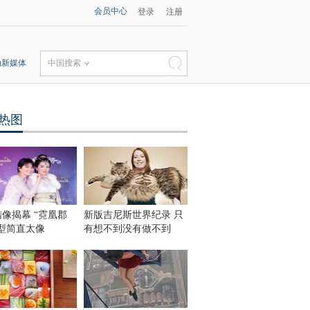
会员中心
登录
注册
动新媒体
中国搜索
热图
像揭幕 “霓凰郡
新版吉尼斯世界纪录 只
型简直太像
有想不到没有做不到