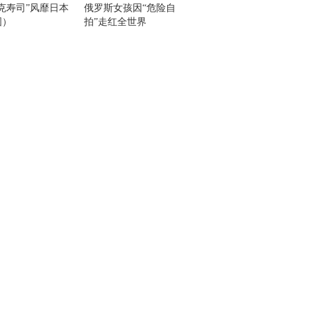
克寿司”风靡日本
俄罗斯女孩因“危险自
图）
拍”走红全世界
组
）
霓
”造