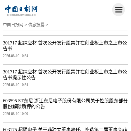
中国日报网
>
信息披露
>
301717 超纯应材 首次公开发行股票并在创业板上市之上市公
告书
2026-08-10 10:34
301717 超纯应材 首次公开发行股票并在创业板上市之上市公
告书提示性公告
2026-08-10 10:34
603595 ST东尼 浙江东尼电子股份有限公司关于控股股东部分
股份解除质押的公告
2026-08-10 10:00
603175 超颖电子 关于非独立董事离任、补选第二届董事会非