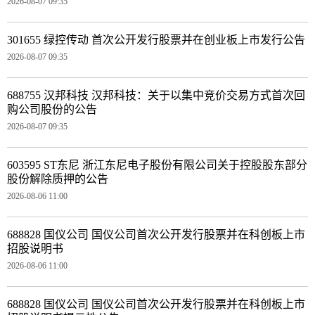
2026-08-07 09:35
301655 绿控传动 首次公开发行股票并在创业板上市发行公告
2026-08-07 09:35
688755 汉邦科技 汉邦科技：关于以集中竞价交易方式首次回
购公司股份的公告
2026-08-07 09:35
603595 ST东尼 浙江东尼电子股份有限公司关于控股股东部分
股份解除质押的公告
2026-08-06 11:00
688828 国仪公司 国仪公司首次公开发行股票并在科创板上市
招股说明书
2026-08-06 11:00
688828 国仪公司 国仪公司首次公开发行股票并在科创板上市