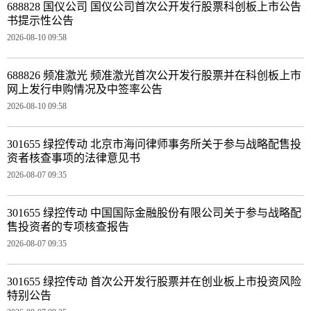
688828 国仪公司 国仪公司首次公开发行股票科创板上市公告
书提示性公告
2026-08-10 09:58
688826 频准激光 频准激光首次公开发行股票并在科创板上市
网上发行申购情况及中签率公告
2026-08-10 09:58
301655 绿控传动 北京市海问律师事务所关于参与战略配售投
资者核查事项的法律意见书
2026-08-07 09:35
301655 绿控传动 中国国际金融股份有限公司关于参与战略配
售投资者的专项核查报告
2026-08-07 09:35
301655 绿控传动 首次公开发行股票并在创业板上市投资风险
特别公告