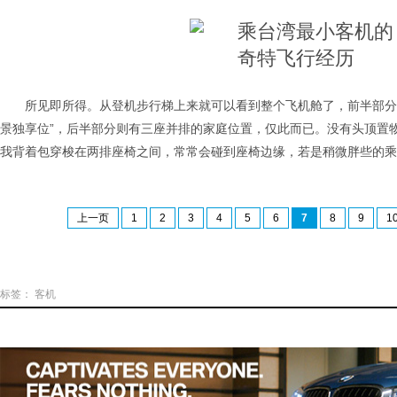
所见即所得。从登机步行梯上来就可以看到整个飞机舱了，前半部分
景独享位”，后半部分则有三座并排的家庭位置，仅此而已。没有头顶置
我背着包穿梭在两排座椅之间，常常会碰到座椅边缘，若是稍微胖些的乘
上一页
1
2
3
4
5
6
7
8
9
1
标签：
客机