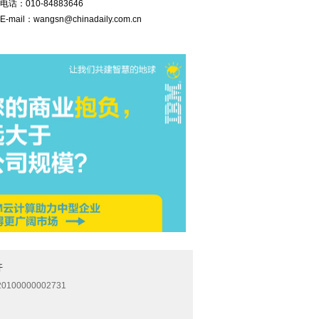
电话：
010-84883646
E-mail：
wangsn@chinadaily.com.cn
开
0100000002731