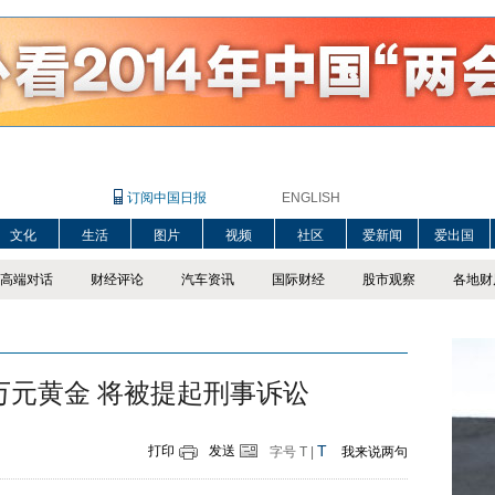
订阅中国日报
ENGLISH
文化
生活
图片
视频
社区
爱新闻
爱出国
高端对话
财经评论
汽车资讯
国际财经
股市观察
各地财
万元黄金 将被提起刑事诉讼
T
打印
发送
字号
T
|
我来说两句