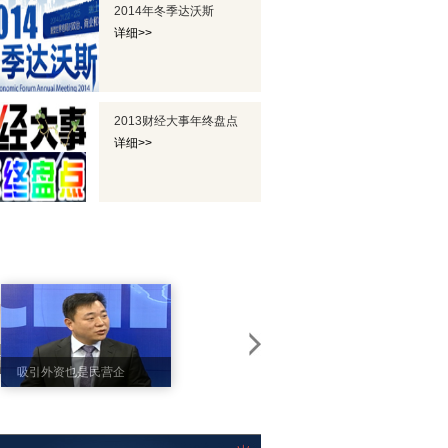
2014年冬季达沃斯
详细>>
2013财经大事年终盘点
详细>>
专访英菲尼迪中国区
吸引外资也是民营企
总经理戴雷
业为国家做贡献