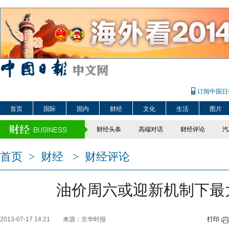
订阅中国日
首页
国际
国内
财经
文化
生活
图片
财经头条
高端对话
财经评论
汽
首页
>
财经
>
财经评论
油价周六或迎新机制下最
2013-07-17 14:21
来源：京华时报
打印