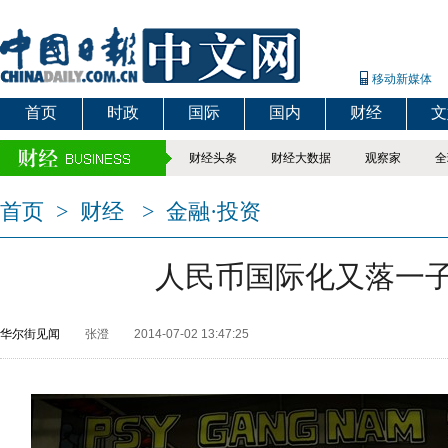
移动新媒体
首页
时政
国际
国内
财经
文
财经头条
财经大数据
观察家
全
首页
>
财经
>
金融·投资
人民币国际化又落一
华尔街见闻
张澄
2014-07-02 13:47:25