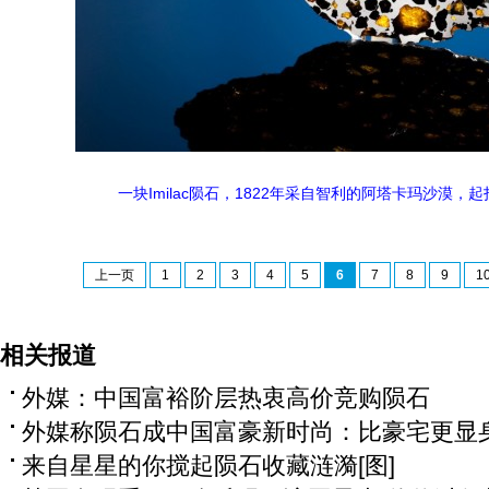
一块Imilac陨石，1822年采自智利的阿塔卡玛沙漠，起
上一页
1
2
3
4
5
6
7
8
9
1
相关报道
外媒：中国富裕阶层热衷高价竞购陨石
外媒称陨石成中国富豪新时尚：比豪宅更显
来自星星的你搅起陨石收藏涟漪[图]