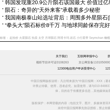
韩国发现重20.9公斤陨石该国最大 价值过亿
陨石：奇异的“天外来客”承载着多少秘密
我国南极泰山站选址背后：周围多外星陨石(
“拳头大”陨石标价8千万 与地球同龄保存完好
标签：
起拍价
火星陨石
拍卖
太空
月球陨石
阿塔卡玛
岩石
小行星带
Seymchan
橄榄
关于我们
互联网举报中心
视听节目许可证0108263
京公网安备1101050000
12300电信用户申诉受理中心
1
中国日报网版权说明：凡注明来源为“中国日报网：XXX（
许禁止转载、使用，违者必究。如需使用，请与010-8488
体，目的在于传播更多信息，其他媒体如
版权保护：本网登载的内容（包括文字、图片、多媒体资讯
未经中国日报网事先协议授权，禁止转载使用。给