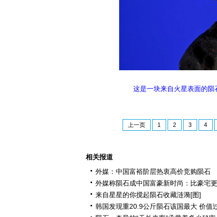
这是一块来自火星表面的陨石
上一页
1
2
3
4
相关报道
外媒：中国富裕阶层热衷高价竞购陨石
外媒称陨石成中国富豪新时尚：比豪宅
来自星星的你搅起陨石收藏涟漪[图]
韩国发现重20.9公斤陨石该国最大 价值