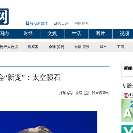
移动新媒体
中国搜索
国内
财经
文娱
生活
图片
视频
财经大数据
观察家
全球
·
贸易
金融
·
投资
城市
工商
新闻
会“新宠”：太空陨石
专题
打印
发送
我来说两句