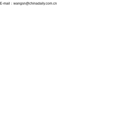
E-mail：
wangsn@chinadaily.com.cn