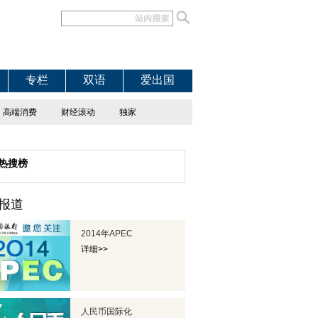
专栏
双语
爱出国
高端消费
财经滚动
独家
热搜榜
报道
2014年APEC
详细>>
人民币国际化