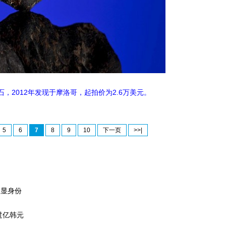
，2012年发现于摩洛哥，起拍价为2.6万美元。
5
6
7
8
9
10
下一页
>>|
更显身份
过亿韩元