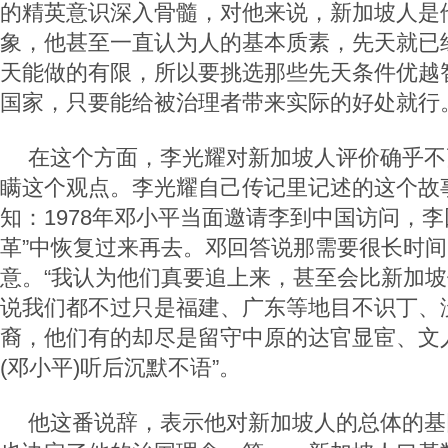
的精英意识深入骨髓，对他来说，新加坡人是
象，他甚至一直认为人的基本质素，先天就已
天能做的有限，所以要挑选那些先天条件优越
国家，只要能给被治理者带来实际的好处就行
在这个方面，李光耀对新加坡人评价确乎不
瞒这个观点。李光耀自己传记里记述的这个故
知：1978年邓小平当面邀请李到中国访问，李
革”中恢复过来再去。邓回答说那需要很长时
意。“我认为他们真要追上来，甚至会比新加
说我们都不过只是福建、广东等地目不识丁、
裔，他们有的却尽是留守中原的达官显宦、文
(邓小平)听后沉默不语”。
他这番说辞，表示他对新加坡人的总体的基