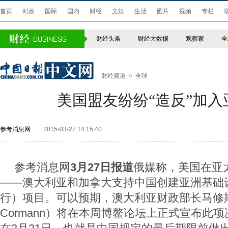
首页
时政
国际
国内
财经
文娱
生活
图片
视频
专栏
财经头条
财经大数据
观察家
全
财经频道
>
全球
美国盟友纷纷“造反”加入
参考消息网
2015-03-27 14:15:40
参考消息网
3月27日报道
俄媒称，美国在亚
——澳大利亚和加拿大支持中国创建亚洲基础
行）项目。可以预期，澳大利亚财政部长马修斯·科
Cormann）将在本周博鳌论坛上正式宣布此