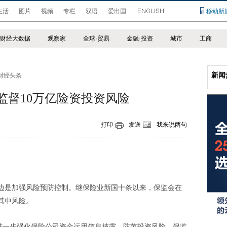
生活
图片
视频
专栏
双语
爱出国
移动新
财经大数据
观察家
全球
·
贸易
金融
·
投资
城市
工商
新闻
财经头条
监督10万亿险资投资风险
打印
发送
我来说两句
边是加强风险预防控制。继保险业新国十条以来，保监会在
其中风险。
为进一步强化保险公司资金运用信息披露，防范投资风险，保监