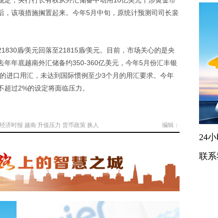
规定，央行行长有权从外汇储备中动用10亿美元干涉黄金市
后，该项措施搁置起来。今年5月中旬，原统计预测司司长裴
30盾∕美元回落至21815盾∕美元。目前，市场关心的是央
年年底越南外汇储备约350-360亿美元，今年5月份汇丰银
月的进口用汇，未达到国际惯例至少3个月的用汇要求。今年
不超过2%的设定将面临压力。
经济时报
越南
升值压力
货币政策
换人
编辑：
24
联系