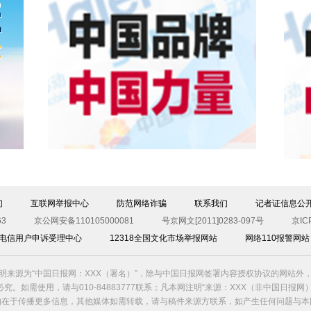
们
互联网举报中心
防范网络诈骗
联系我们
记者证信息公
3
京公网安备110105000081
号京网文[2011]0283-097号
京IC
00电信用户申诉受理中心
12318全国文化市场举报网站
网络110报警网站
明来源为“中国日报网：XXX（署名）”，除与中国日报网签署内容授权协议的网站外
究。如需使用，请与010-84883777联系；凡本网注明“来源：XXX（非中国日报网
的在于传播更多信息，其他媒体如需转载，请与稿件来源方联系，如产生任何问题与本