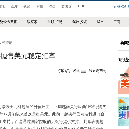
生活
图片
视频
专栏
双语
爱出国
移动新
财经大数据
观察家
全球
·
贸易
金融
·
投资
城市
工商
新闻
财经滚动
行抛售美元稳定汇率
专题
打印
发送
我来说两句
减缓美元对越盾的升值压力，上周越南央行应商业银行购买
年12月初以来首次卖出美元。此前，越央行已向油料进口企
汇支持，而是通过国家控股的大银行提供支持。此举表明越