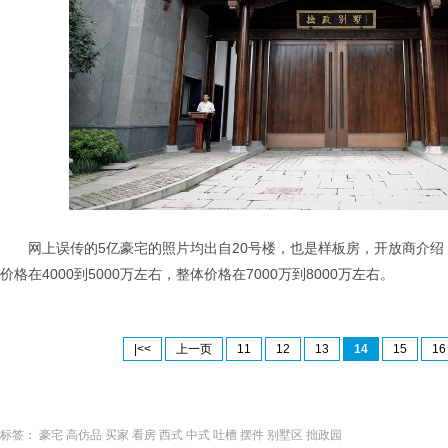
网上误传的5亿豪宅的照片均出自20号楼，也是样板房，开放商介绍，
价格在4000到5000万左右，整体价格在7000万到8000万左右。
|<<
上一页
11
12
13
14
15
16
标签：
豪宅
高仿品
买家
看房
西式
中式
吐槽
摆件
别墅区
拙政园