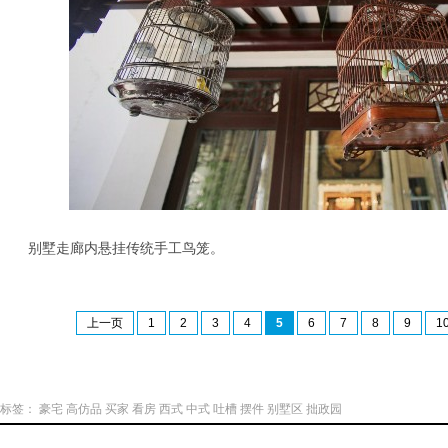
别墅走廊内悬挂传统手工鸟笼。
上一页
1
2
3
4
5
6
7
8
9
1
标签：
豪宅
高仿品
买家
看房
西式
中式
吐槽
摆件
别墅区
拙政园