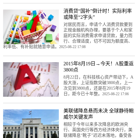
消费贷“国补”倒计时！实际利率
或降至“2字头”
对居民而言，申请个人消费贷款要到
正规金融机构办理，要基于个人和家
庭的实际消费需求申请贷款，量力而
行、合理适度，切不可因为额度高、
利率低、有补贴就随意申请。
2025-08-22 17:08
2015年8月19日→今天！A股重返
3800点
8月22日，在科技核心资产带动下，A
股大涨，上证指数突破3800点，上一
次见到3800点，还是在2015年8月19
日，距今已十年整。
2025-08-22 17:06
美联储降息悬而未决 全球静待鲍
威尔关键发声
相较于今年以来多次降息的欧洲央
行、英国央行等西方经济体央行，美
联储降息“靴子”迟迟未落地，备受各