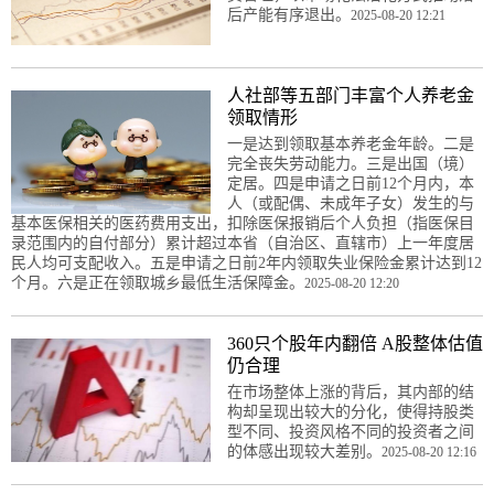
后产能有序退出。
2025-08-20 12:21
人社部等五部门丰富个人养老金
领取情形
一是达到领取基本养老金年龄。二是
完全丧失劳动能力。三是出国（境）
定居。四是申请之日前12个月内，本
人（或配偶、未成年子女）发生的与
基本医保相关的医药费用支出，扣除医保报销后个人负担（指医保目
录范围内的自付部分）累计超过本省（自治区、直辖市）上一年度居
民人均可支配收入。五是申请之日前2年内领取失业保险金累计达到12
个月。六是正在领取城乡最低生活保障金。
2025-08-20 12:20
360只个股年内翻倍 A股整体估值
仍合理
在市场整体上涨的背后，其内部的结
构却呈现出较大的分化，使得持股类
型不同、投资风格不同的投资者之间
的体感出现较大差别。
2025-08-20 12:16