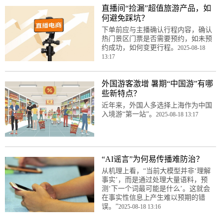
直播间“捡漏”超值旅游产品，如
何避免踩坑？
下单前应与主播确认行程内容，确认
热门景区门票是否需要预约，如未预
约成功，如何变更行程。
2025-08-18
13:17
外国游客激增 暑期“中国游”有哪
些新特点？
近年来，外国人多选择上海作为中国
入境游“第一站”。
2025-08-18 13:17
“AI谣言”为何易传播难防治？
从机理上看，“当前大模型并非‘理解
事实’，而是通过处理大量语料，预
测‘下一个词最可能是什么’。这就会
在事实性信息上产生难以预期的错
误。”
2025-08-18 13:16