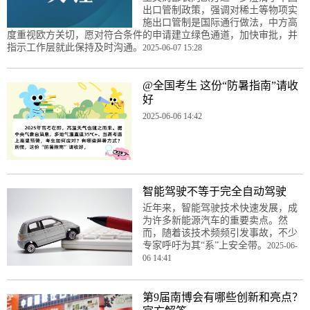
出口管制政策，强调对稀土等物项实
施出口管制是国际通行做法，中方高
度重视欧方关切，愿对符合条件的申请建立绿色通道，加快审批，并
指示工作层就此保持及时沟通。
2025-06-07 15:28
@全国考生 这份“防暑指南”请收
好
2025-06-06 14:42
智能驾驶不等于完全自动驾驶
近年来，智能驾驶技术快速发展，成
为许多新能源汽车的重要卖点。然
而，随着该技术频频引发事故，不少
专家呼吁为其“系”上安全带。
2025-06-
06 14:41
第9届南博会有哪些创新和亮点？