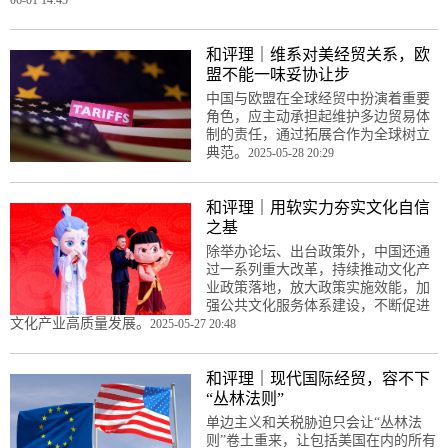
和评理｜维系对美经贸关系，欧
盟不能一味妥协让步
中国与欧盟在全球经贸中扮演着重要
角色，应主动承担起维护多边贸易体
制的责任，通过拓展合作为全球树立
典范。
2025-05-28 20:29
和评理｜用软实力夯实文化自信
之基
除举办论坛、出台政策外，中国还通
过一系列重大改革，持续推动文化产
业政策落地，放大政策实施效能，加
强公共文化服务体系建设，不断促进
文化产业高质量发展。
2025-05-27 20:48
和评理｜现代国际经贸，容不下
“丛林法则”
单边主义和关税胁迫只会让“丛林法
则”卷土重来，让包括美国在内的所有