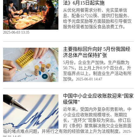
法》6月15日起实施
从优化用餐需求分析、充实菜单信
息、配备公勺公筷、提供打包服务、
给予光盘奖励等方面鼓励和引导餐饮
服务经营者加强反食品浪费工作。
2025-06-03 13:35
主要指标回升向好 5月份我国经
济总体产出保持扩张
5月份，企业生产加快。生产指数为
50.7%，比上月上升0.9个百分点，升
至临界点以上，制造业生产活动有所
加快。
2025-06-01 14:47
中国中小企业应收账款迎来“国家
级保障”
近年来，受国内外复杂形势影响，中
小企业应收账款规模增长、账期拉
长，“连环欠”现象较为突出。修订后
的《条例》聚焦解决拖欠企业账款面
临的堵点难点问题，并将行之有效的经验做法上升为法规制度。
2025-
06-01 14:45