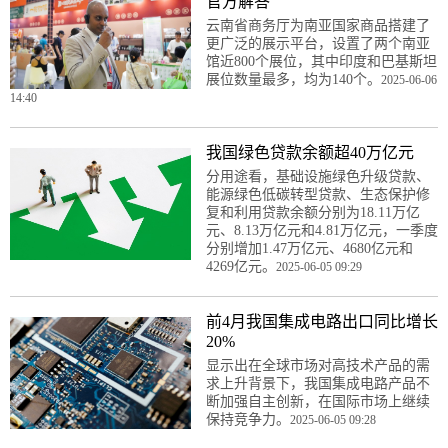
官方解答
云南省商务厅为南亚国家商品搭建了
更广泛的展示平台，设置了两个南亚
馆近800个展位，其中印度和巴基斯坦
展位数量最多，均为140个。
2025-06-06
14:40
我国绿色贷款余额超40万亿元
分用途看，基础设施绿色升级贷款、
能源绿色低碳转型贷款、生态保护修
复和利用贷款余额分别为18.11万亿
元、8.13万亿元和4.81万亿元，一季度
分别增加1.47万亿元、4680亿元和
4269亿元。
2025-06-05 09:29
前4月我国集成电路出口同比增长
20%
显示出在全球市场对高技术产品的需
求上升背景下，我国集成电路产品不
断加强自主创新，在国际市场上继续
保持竞争力。
2025-06-05 09:28