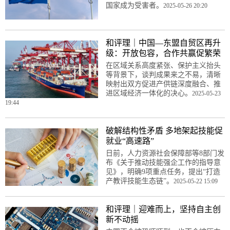
国家成为受害者。
2025-05-26 20:20
和评理｜中国—东盟自贸区再升
级：开放包容，合作共赢促繁荣
在区域关系高度紧张、保护主义抬头
等背景下，谈判成果来之不易，清晰
映射出双方促进产供链深度融合、推
进区域经济一体化的决心。
2025-05-23
19:44
破解结构性矛盾 多地架起技能促
就业“高速路”
日前，人力资源社会保障部等8部门发
布《关于推动技能强企工作的指导意
见》，明确9项重点任务，提出“打造
产教评技能生态链”。
2025-05-22 15:09
和评理｜迎难而上，坚持自主创
新不动摇