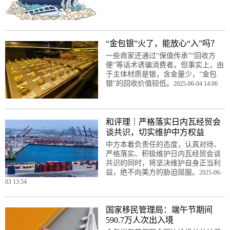
“金包银”火了，能放心“入”吗？
一些商家还通过“保值传承”“回收方
便”等话术诱骗消费者。但事实上，由
于主体材质是银，含金量少，“金包
银”的回收价值较低。
2025-06-04 14:06
和评理｜严格落实日内瓦经贸会
谈共识，切实维护中方权益
中方本着负责任的态度，认真对待、
严格落实、积极维护日内瓦经贸会谈
共识的同时，将坚决维护自身正当利
益，绝不向美方的胁迫屈服。
2025-06-
03 13:54
国家移民管理局：端午节期间
590.7万人次出入境