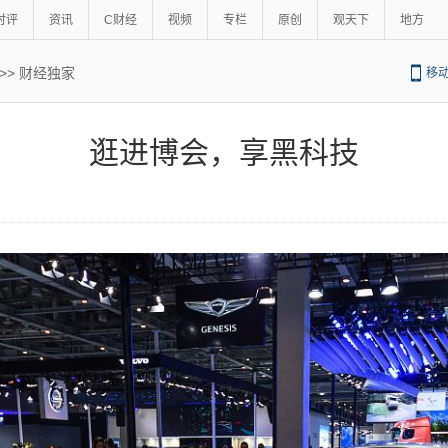
时评
资讯
C财经
视频
专栏
原创
观天下
地方
>>
财经独家
移
逛进博会，享黑科技