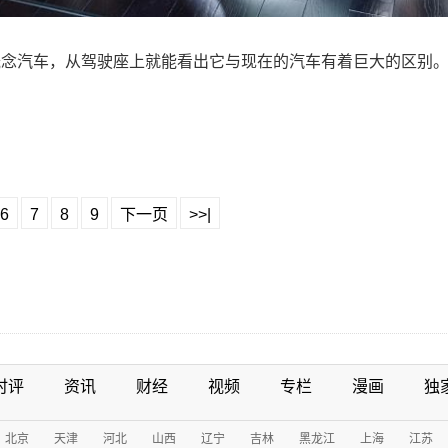
概念汽车，从驾驶座上就能看出它与现在的汽车有着巨大的区别
6
7
8
9
下一页
>>|
时评
资讯
财经
视频
专栏
漫画
独
北京
天津
河北
山西
辽宁
吉林
黑龙江
上海
江苏