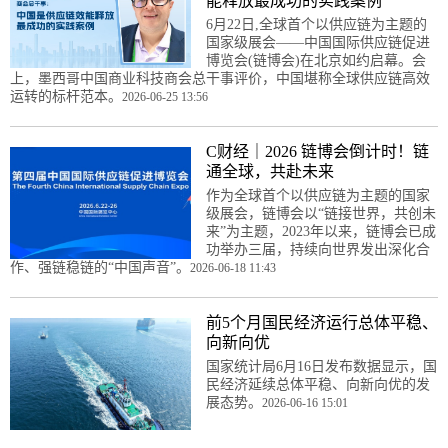
能释放最成功的实践案例
6月22日,全球首个以供应链为主题的
国家级展会——中国国际供应链促进
博览会(链博会)在北京如约启幕。会
上，墨西哥中国商业科技商会总干事评价，中国堪称全球供应链高效
运转的标杆范本。
2026-06-25 13:56
C财经｜2026 链博会倒计时！链
通全球，共赴未来
作为全球首个以供应链为主题的国家
级展会，链博会以“链接世界，共创未
来”为主题，2023年以来，链博会已成
功举办三届，持续向世界发出深化合
作、强链稳链的“中国声音”。
2026-06-18 11:43
前5个月国民经济运行总体平稳、
向新向优
国家统计局6月16日发布数据显示，国
民经济延续总体平稳、向新向优的发
展态势。
2026-06-16 15:01