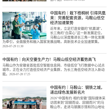
中国有约｜栽下梧桐树 引得凤凰
来：完善配套资源，马鞍山低空
经济加速聚势
近年来，立足打造安徽的“杭嘉湖”、
长三角的“白菜心”这一新发展定位，
马鞍山以深度推进长三角一体化发展
为牵引，全面服务和融入国家发展战略，高新技术企业加速聚集。
2026-07-29 11:30
中国有约｜向天空要生产力！马鞍山低空经济蓄势高飞
马鞍山作为安徽省首批低空智能信息网、市级低空飞行数据中心试点
城市，正在全力打造低空经济产业集群，为长三角低空经济注入新动
能。
2026-07-28 17:25
中国有约｜马鞍山：钢铁之城，
递出绿色发展新名片
2026“中国有约·相约安徽”国际媒体采
访团来到“因钢而设、因钢而兴”的马
鞍山市，走进马钢展示馆和凹山地址