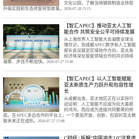
文化公园，了解当地钢铁制造业转型
升级实践和生态修复转型故事。
2026-07-28 15:15
【智汇APEC】推动亚太人工智
能合作 共筑安全公平可持续发展
从上海世界人工智能大会凝聚全球治
理共识，到成都APEC数字和人工智能
部长会议敲定区域协作方向，亚太各
经济体深化智能领域合作的共识持续
凝聚、步伐不断加快。
2026-07-27 15:46
【智汇APEC】以人工智能赋能
亚太新质生产力跃升和包容性增
长
从成都出发，亚太地区正在以实际行
动证明：人工智能不应成为拉大差距
的鸿沟，而应成为连接共同繁荣的桥
梁。在APEC多边合作的平台上，一个更加开放、创新、包容的亚太数
智未来正在成形。
2026-07-27 15:08
C财经 | 拆解“中国冲击2.0”这套虚