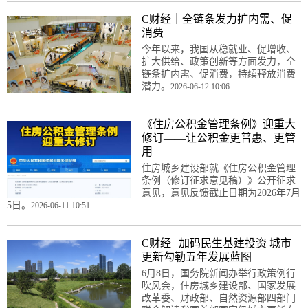
C财经｜全链条发力扩内需、促
消费
今年以来，我国从稳就业、促增收、
扩大供给、政策创新等方面发力，全
链条扩内需、促消费，持续释放消费
潜力。
2026-06-12 10:06
《住房公积金管理条例》迎重大
修订——让公积金更普惠、更管
用
住房城乡建设部就《住房公积金管理
条例（修订征求意见稿）》公开征求
意见，意见反馈截止日期为2026年7月
5日。
2026-06-11 10:51
C财经 | 加码民生基建投资 城市
更新勾勒五年发展蓝图
6月8日，国务院新闻办举行政策例行
吹风会，住房城乡建设部、国家发展
改革委、财政部、自然资源部四部门