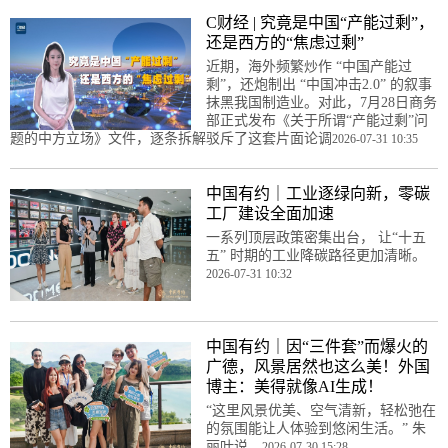
C财经 | 究竟是中国“产能过剩”，
还是西方的“焦虑过剩”
近期，海外频繁炒作 “中国产能过
剩”，还炮制出 “中国冲击2.0” 的叙事
抹黑我国制造业。对此，7月28日商务
部正式发布《关于所谓“产能过剩”问
题的中方立场》文件，逐条拆解驳斥了这套片面论调
2026-07-31 10:35
中国有约｜工业逐绿向新，零碳
工厂建设全面加速
一系列顶层政策密集出台， 让“十五
五” 时期的工业降碳路径更加清晰。
2026-07-31 10:32
中国有约｜因“三件套”而爆火的
广德，风景居然也这么美！外国
博主：美得就像AI生成！
“这里风景优美、空气清新，轻松弛在
的氛围能让人体验到悠闲生活。” 朱
丽叶说。
2026-07-30 15:28