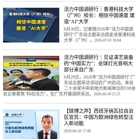
活力中国调研行｜香港科技大学
（广州）校长：相信中国速度 建
造“AI”大学
6月30日，记者随2026年“活力中国调
研行”广东站主题采访团走进香港科技
大学（广州）。
2026-07-01 16:04
活力中国调研行｜见证演艺装备
的“中国实力”：全球灯光音响大
部分来自广东
6月29日，2026年“活力中国调研行”广
东站主题采访活动在广州启动。来自
二十余家中央和地方新闻单位的100余
名记者聚焦“科创活力”，在广东开展调研采访。
2026-06-30 21:21
【链博之声】西班牙纳瓦拉自治
区官员：中国为欧洲绿色转型注
入新动能
2026-06-26 17:48