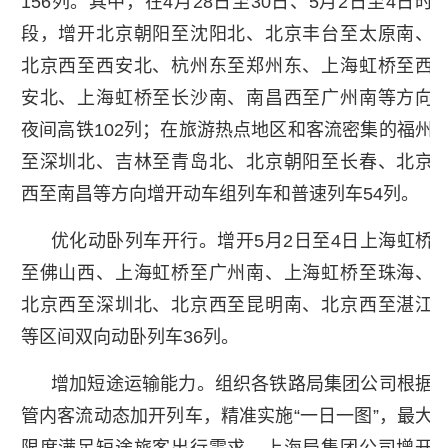
156列。其中，在4月28日至30日、5月2日至4日时
段，增开北京朝阳至沈阳北、北京丰台至太原南、
北京西至西安北、杭州东至郑州东、上海虹桥至西
安北、上海虹桥至长沙南、南昌西至广州南等方向
夜间高铁102列；在旅游热点地区和客流密集的福州
至深圳北、吉林至青岛北、北京朝阳至长春、北京
西至南昌等方向增开动车组列车和普速列车54列。
优化动卧列车开行。增开5月2日至4日上海虹桥
至佛山西、上海虹桥至广州南、上海虹桥至珠海、
北京西至深圳北、北京西至昆明南、北京西至湛江
等区间双向动卧列车36列。
增加短途运输能力。组织各铁路局集团公司根据
管内客流动态加开列车，精准实施“一日一图”，最大
限度满足短途旅客出行需求。上海局集团公司增开