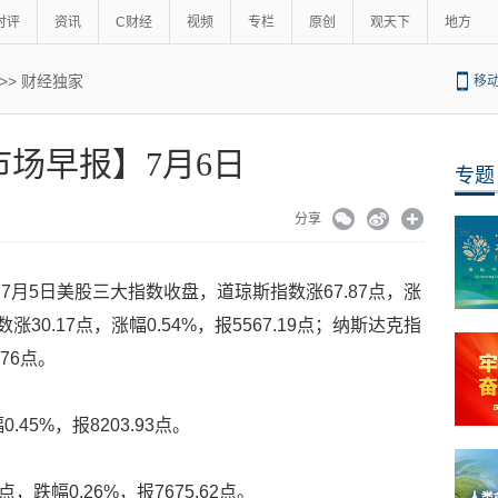
时评
资讯
C财经
视频
专栏
原创
观天下
地方
>>
财经独家
移
市场早报】7月6日
专题
分享
月5日美股三大指数收盘，道琼斯指数涨67.87点，涨
指数涨30.17点，涨幅0.54%，报5567.19点；纳斯达克指
.76点。
.45%，报8203.93点。
点，跌幅0.26%，报7675.62点。