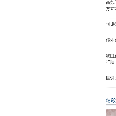
商务
方立
“电
俄外
我国
行动
民调
精彩