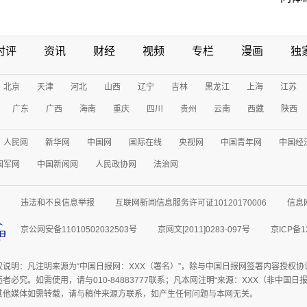
时评
资讯
财经
视频
专栏
漫画
独
北京
天津
河北
山西
辽宁
吉林
黑龙江
上海
江苏
广东
广西
海南
重庆
四川
贵州
云南
西藏
陕西
人民网
新华网
中国网
国际在线
央视网
中国青年网
中国经
国军网
中国新闻网
人民政协网
法治网
违法和不良信息举报
互联网新闻信息服务许可证10120170006
信息
京公网安备11010502032503号
京网文[2011]0283-097号
京ICP备1
权说明：凡注明来源为“中国日报网：XXX（署名）”，除与中国日报网签署内容授权
者必究。如需使用，请与010-84883777联系；凡本网注明“来源：XXX（非中国
其他媒体如需转载，请与稿件来源方联系，如产生任何问题与本网无关。