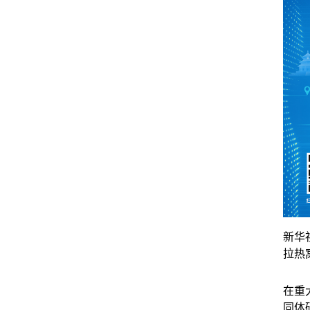
新华
拉热
在重
同体