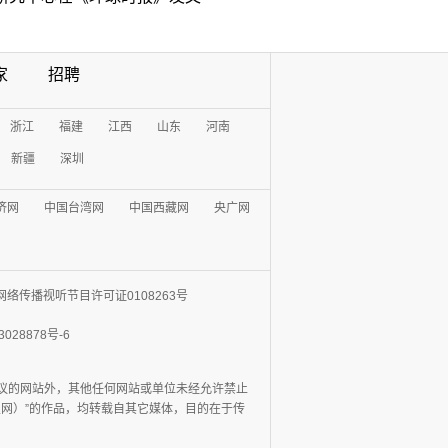
家
招聘
浙江
福建
江西
山东
河南
新疆
深圳
济网
中国台湾网
中国西藏网
央广网
网络传播视听节目许可证0108263号
3028878号-6
协议的网站外，其他任何网站或单位未经允许禁止
日报网）”的作品，均转载自其它媒体，目的在于传