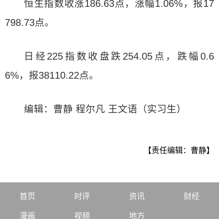
恒生指数收涨186.63点，涨幅1.06%，报17
798.73点。
日经225指数收盘跌254.05点，跌幅0.6
6%，报38110.22点。
编辑：曹静 程尔凡 王文语（实习生）
【责任编辑：曹静】
首页
时评
资讯
财经
漫画
视频
地方