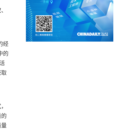
权、
的经
中的
活
获取
式，
量的
质量