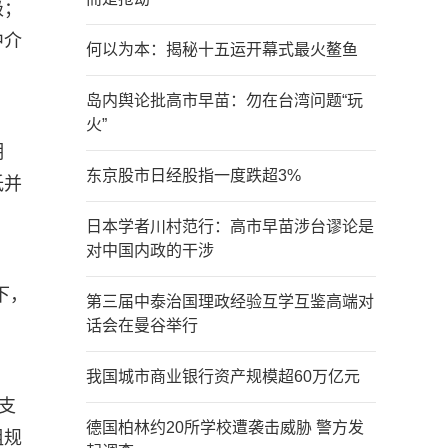
级；
中介
何以为本：揭秘十五运开幕式最火鳌鱼
岛内舆论批高市早苗：勿在台湾问题“玩
火”
明
东京股市日经股指一度跌超3%
低并
日本学者川村范行：高市早苗涉台谬论是
对中国内政的干涉
下，
第三届中泰治国理政经验互学互鉴高端对
话会在曼谷举行
我国城市商业银行资产规模超60万亿元
支
德国柏林约20所学校遭袭击威胁 警方发
组规