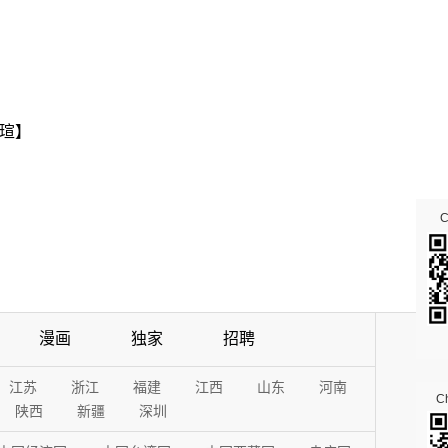
瑄】
漫画
独家
招聘
江苏
浙江
福建
江西
山东
河南
Ch
陕西
新疆
深圳