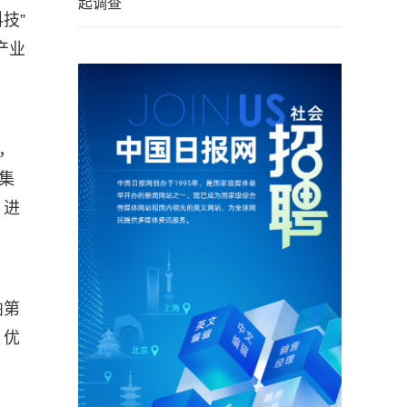
起调查
技”
产业
，
集
，进
舶第
，优