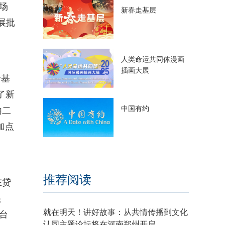
场
新春走基层
展批
人类命运共同体漫画
插画大展
个基
了新
中国有约
内二
加点
推荐阅读
在贷
银
就在明天！讲好故事：从共情传播到文化
台
认同主题论坛将在河南郑州开启