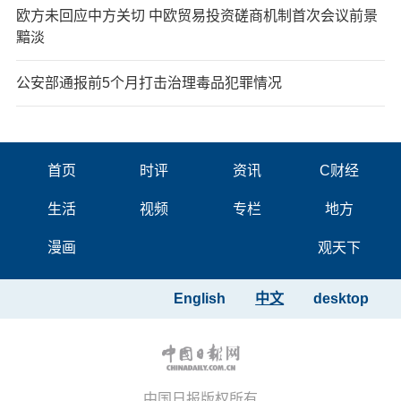
欧方未回应中方关切 中欧贸易投资磋商机制首次会议前景
黯淡
公安部通报前5个月打击治理毒品犯罪情况
首页
时评
资讯
C财经
生活
视频
专栏
地方
漫画
观天下
English
中文
desktop
中国日报版权所有