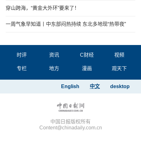
穿山跨海，“黄金大外环”要来了！
一周气象早知道丨中东部闷热持续 东北多地现“热带夜”
时评
资讯
C财经
视频
专栏
地方
漫画
观天下
English
中文
desktop
中国日报版权所有
Content@chinadaily.com.cn