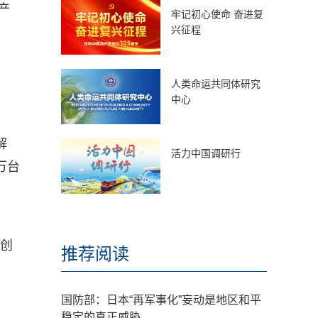
产
牢记初心使命 奋进复
兴征程
人类命运共同体研究
中心
解
活力中国调研行
万台
术创
推荐阅读
国防部：日本“再军事化”妄动是地区和平
稳定的真正威胁