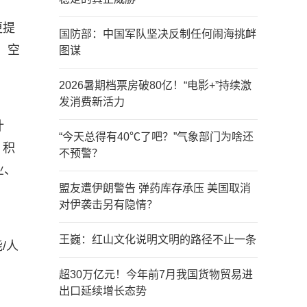
更提
国防部：中国军队坚决反制任何闹海挑衅
、空
图谋
2026暑期档票房破80亿！“电影+”持续激
发消费新活力
计
“今天总得有40℃了吧？”气象部门为啥还
，积
不预警？
业、
盟友遭伊朗警告 弹药库存承压 美国取消
对伊袭击另有隐情？
王巍：红山文化说明文明的路径不止一条
/人
超30万亿元！今年前7月我国货物贸易进
出口延续增长态势