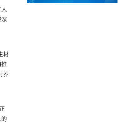
了人
域深
生材
用推
对养
正
人的