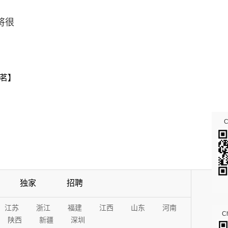
将很
茗】
独家
招聘
江苏
浙江
福建
江西
山东
河南
Ch
陕西
新疆
深圳