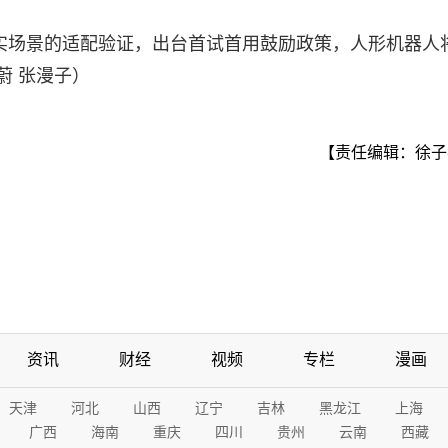
实场景的适配验证，出台首试首用鼓励政策，人形机器人
蔚 张漫子）
【责任编辑：徐子
资讯
财经
视频
专栏
漫画
天津
河北
山西
辽宁
吉林
黑龙江
上海
广西
海南
重庆
四川
贵州
云南
西藏