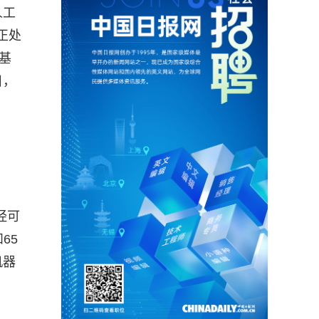
人工
正处
基
目，
经可
65
机器