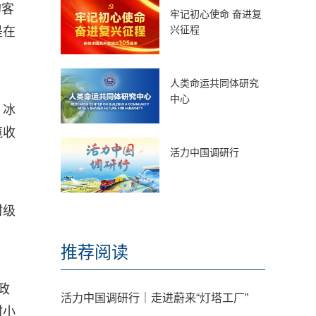
的客
牢记初心使命 奋进复
兴征程
是在
人类命运共同体研究
中心
，冰
揽收
活力中国调研行
村级
推荐阅读
政
活力中国调研行｜走进蔚来“灯塔工厂”
村小