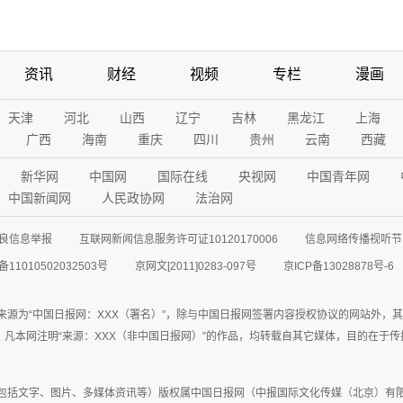
资讯
财经
视频
专栏
漫画
天津
河北
山西
辽宁
吉林
黑龙江
上海
广西
海南
重庆
四川
贵州
云南
西藏
新华网
中国网
国际在线
央视网
中国青年网
中国新闻网
人民政协网
法治网
良信息举报
互联网新闻信息服务许可证10120170006
信息网络传播视听节目
11010502032503号
京网文[2011]0283-097号
京ICP备13028878号-6
来源为“中国日报网：XXX（署名）”，除与中国日报网签署内容授权协议的网站外，
77联系；凡本网注明“来源：XXX（非中国日报网）”的作品，均转载自其它媒体，目的
包括文字、图片、多媒体资讯等）版权属中国日报网（中报国际文化传媒（北京）有限