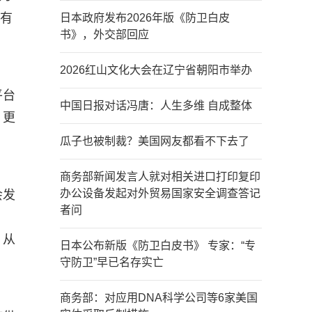
，有
日本政府发布2026年版《防卫白皮
书》，外交部回应
2026红山文化大会在辽宁省朝阳市举办
平台
中国日报对话冯唐：人生多维 自成整体
，更
瓜子也被制裁？美国网友都看不下去了
商务部新闻发言人就对相关进口打印复印
办公设备发起对外贸易国家安全调查答记
会发
者问
、从
日本公布新版《防卫白皮书》 专家：“专
守防卫”早已名存实亡
商务部：对应用DNA科学公司等6家美国