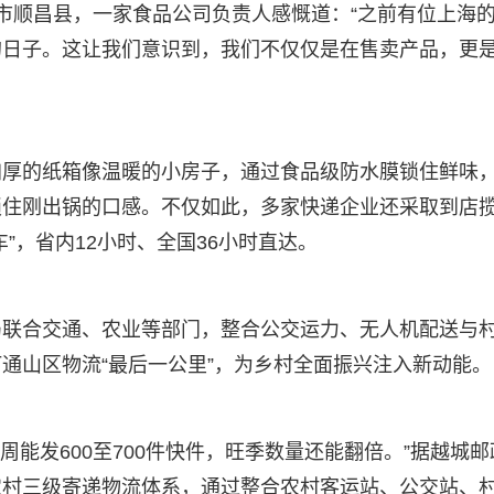
平市顺昌县，一家食品公司负责人感慨道：“之前有位上海
的日子。这让我们意识到，我们不仅仅是在售卖产品，更
加厚的纸箱像温暖的小房子，通过食品级防水膜锁住鲜味
锁住刚出锅的口感。不仅如此，多家快递企业还采取到店
”，省内12小时、全国36小时直达。
局联合交通、农业等部门，整合公交运力、无人机配送与
通山区物流“最后一公里”，为乡村全面振兴注入新动能。
周能发600至700件快件，旺季数量还能翻倍。”据越城邮
农村三级寄递物流体系，通过整合农村客运站、公交站、