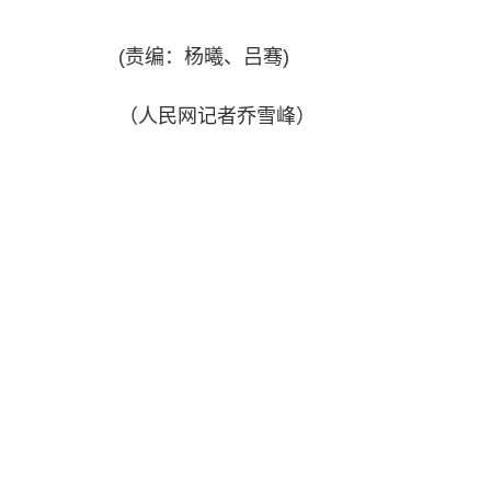
(责编：杨曦、吕骞)
（人民网记者乔雪峰）