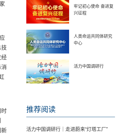
家
牢记初心使命 奋进复
兴征程
人类命运共同体研究
应
中心
息技
发经
活力中国调研行
务消
虹
推荐阅读
问时
引
活力中国调研行｜走进蔚来“灯塔工厂”
创新