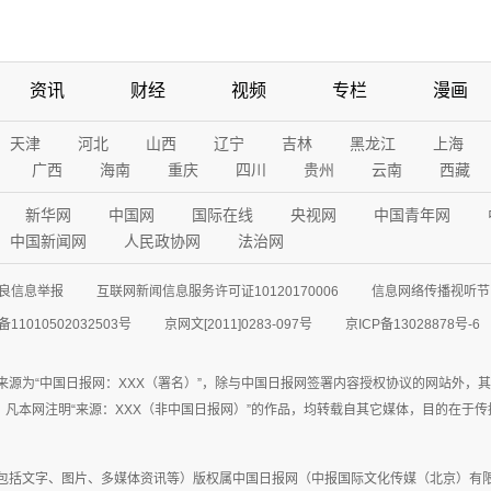
资讯
财经
视频
专栏
漫画
天津
河北
山西
辽宁
吉林
黑龙江
上海
广西
海南
重庆
四川
贵州
云南
西藏
新华网
中国网
国际在线
央视网
中国青年网
中国新闻网
人民政协网
法治网
良信息举报
互联网新闻信息服务许可证10120170006
信息网络传播视听节目
11010502032503号
京网文[2011]0283-097号
京ICP备13028878号-6
来源为“中国日报网：XXX（署名）”，除与中国日报网签署内容授权协议的网站外，
77联系；凡本网注明“来源：XXX（非中国日报网）”的作品，均转载自其它媒体，目的
包括文字、图片、多媒体资讯等）版权属中国日报网（中报国际文化传媒（北京）有限