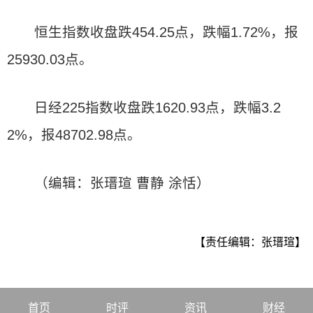
恒生指数收盘跌454.25点，跌幅1.72%，报
25930.03点。
日经
225
指数收盘跌1
620.93
点，跌幅3
.2
2%
，报48702
.98
点。
（编辑：张瑨瑄 曹静 涂恬）
【责任编辑：张瑨瑄】
首页
时评
资讯
财经