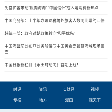
免签扩容带动“反向海淘” “中国设计”成入境消费新热点
中国商务部：上半年办理退税境外旅客人数同比增约四倍
韩统一部：政府对朝政策转向“和平优先”
中国海警局公布菲公务船侵闯中国黄岩岛管辖海域现场画
面
中国日报新栏目《永田町动向》首期上线！
时评
资讯
C财经
视频
专栏
地方
漫画
观天下