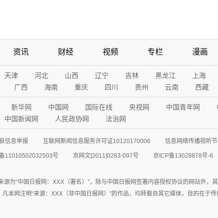
资讯
财经
视频
专栏
漫画
天津
河北
山西
辽宁
吉林
黑龙江
上海
广西
海南
重庆
四川
贵州
云南
西藏
新华网
中国网
国际在线
央视网
中国青年网
中国新闻网
人民政协网
法治网
良信息举报
互联网新闻信息服务许可证10120170006
信息网络传播视听节目
11010502032503号
京网文[2011]0283-097号
京ICP备13028878号-6
来源为“中国日报网：XXX（署名）”，除与中国日报网签署内容授权协议的网站外，
77联系；凡本网注明“来源：XXX（非中国日报网）”的作品，均转载自其它媒体，目的