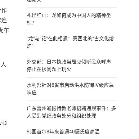
合作
礼出红山：龙如何成为中国人的精神坐
年连
标？
麦布
“龙”与“花”在此相遇：冀西北的“古文化熔
炉”
外交部：日本执政当局应倾听民众呼声
责人
停止在核问题上玩火
水利部针对6省市启动洪水防御Ⅳ级应急
响应
广东雷州通报特教老师招聘违规事件：多
人受到党纪政务处分和组织处理
凡】
韩国首尔8年来首遇40摄氏度高温