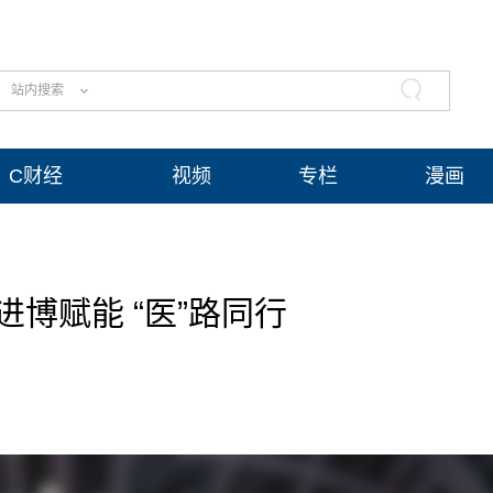
站内搜索
C财经
视频
专栏
漫画
博赋能 “医”路同行