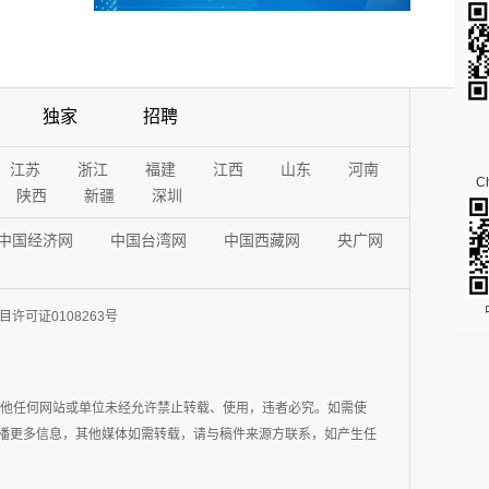
独家
招聘
江苏
浙江
福建
江西
山东
河南
Ch
陕西
新疆
深圳
中国经济网
中国台湾网
中国西藏网
央广网
许可证0108263号
其他任何网站或单位未经允许禁止转载、使用，违者必究。如需使
在于传播更多信息，其他媒体如需转载，请与稿件来源方联系，如产生任