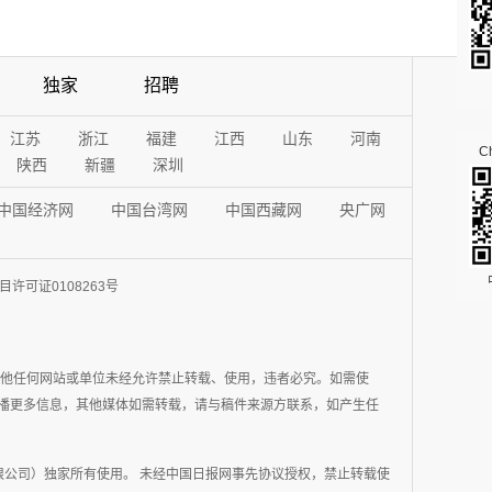
独家
招聘
江苏
浙江
福建
江西
山东
河南
Ch
陕西
新疆
深圳
中国经济网
中国台湾网
中国西藏网
央广网
许可证0108263号
其他任何网站或单位未经允许禁止转载、使用，违者必究。如需使
在于传播更多信息，其他媒体如需转载，请与稿件来源方联系，如产生任
公司）独家所有使用。 未经中国日报网事先协议授权，禁止转载使