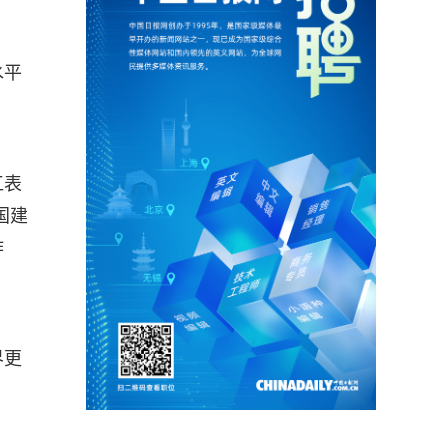
水平
江表
国建
作
界更