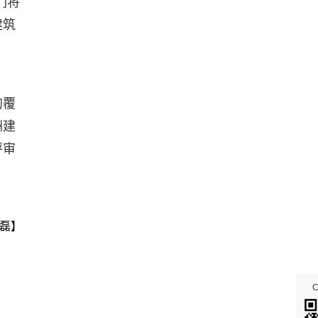
们将
建筑
的覆
洲建
评审
磊】