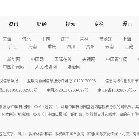
资讯
财经
视频
专栏
漫画
天津
河北
山西
辽宁
吉林
黑龙江
上海
广西
海南
重庆
四川
贵州
云南
西藏
新华网
中国网
国际在线
央视网
中国青年网
中国新闻网
人民政协网
法治网
良信息举报
互联网新闻信息服务许可证10120170006
信息网络传播视听节目
11010502032503号
京网文[2011]0283-097号
京ICP备13028878号-6
来源为“中国日报网：XXX（署名）”，除与中国日报网签署内容授权协议的网站外，
77联系；凡本网注明“来源：XXX（非中国日报网）”的作品，均转载自其它媒体，目的
包括文字、图片、多媒体资讯等）版权属中国日报网（中报国际文化传媒（北京）有限