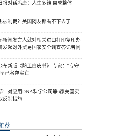
日报对话冯唐：人生多维 自成整体
也被制裁？美国网友都看不下去了
部新闻发言人就对相关进口打印复印办
备发起对外贸易国家安全调查答记者问
公布新版《防卫白皮书》 专家：“专守
”早已名存实亡
部：对应用DNA科学公司等6家美国实
取反制措施
推荐