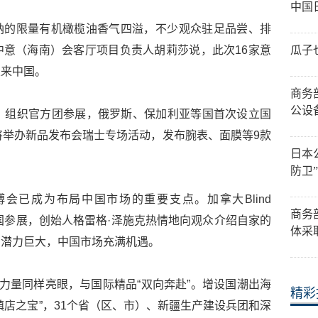
中国
纳的限量有机橄榄油香气四溢，不少观众驻足品尝、排
意（海南）会客厅项目负责人胡莉莎说，此次16家意
瓜子
次来中国。
商务
公设
）组织官方团参展，俄罗斯、保加利亚等国首次设立国
将举办新品发布会瑞士专场活动，发布腕表、面膜等9款
日本
防卫
会已成为布局中国市场的重要支点。加拿大Blind
商务
到中国参展，创始人格雷格·泽施克热情地向观众介绍自家的
体采
费潜力巨大，中国市场充满机遇。
货力量同样亮眼，与国际精品“双向奔赴”。增设国潮出海
精彩
镇店之宝”，31个省（区、市）、新疆生产建设兵团和深