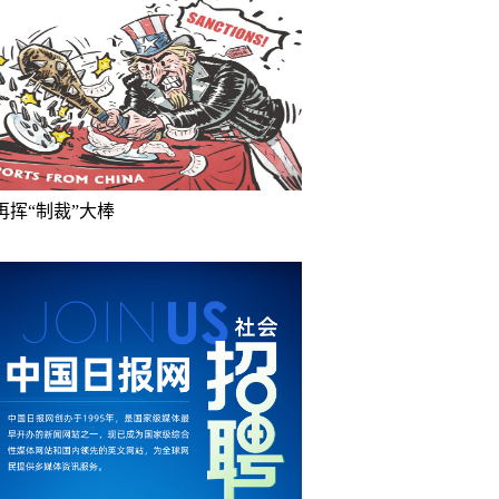
再挥“制裁”大棒