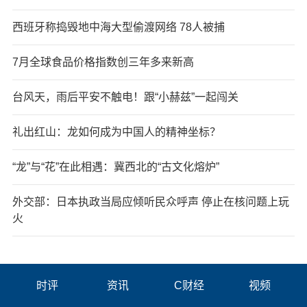
西班牙称捣毁地中海大型偷渡网络 78人被捕
7月全球食品价格指数创三年多来新高
台风天，雨后平安不触电！跟“小赫兹”一起闯关
礼出红山：龙如何成为中国人的精神坐标？
“龙”与“花”在此相遇：冀西北的“古文化熔炉”
外交部：日本执政当局应倾听民众呼声 停止在核问题上玩
火
时评
资讯
C财经
视频