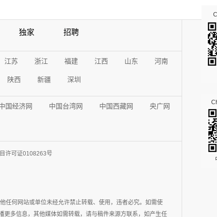
独家
招聘
江苏
浙江
福建
江西
山东
河南
陕西
新疆
深圳
Ch
中国经济网
中国台湾网
中国西藏网
央广网
许可证0108263号
其他任何网站或单位未经允许禁止转载、使用，违者必究。如需使
在于传播更多信息，其他媒体如需转载，请与稿件来源方联系，如产生任