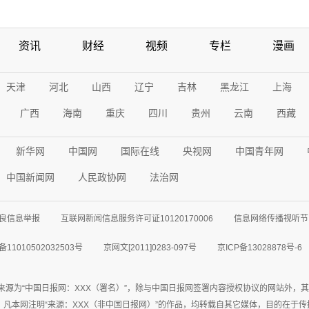
资讯
财经
视频
专栏
漫画
天津
河北
山西
辽宁
吉林
黑龙江
上海
广西
海南
重庆
四川
贵州
云南
西藏
新华网
中国网
国际在线
央视网
中国青年网
中国新闻网
人民政协网
法治网
良信息举报
互联网新闻信息服务许可证10120170006
信息网络传播视听节目
11010502032503号
京网文[2011]0283-097号
京ICP备13028878号-6
来源为“中国日报网：XXX（署名）”，除与中国日报网签署内容授权协议的网站外，
77联系；凡本网注明“来源：XXX（非中国日报网）”的作品，均转载自其它媒体，目的