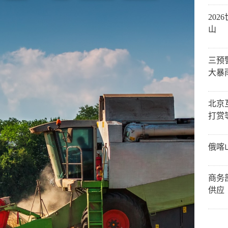
20
山
三预
大暴
北京
打赏
俄喀
商务
供应