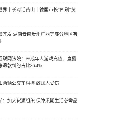
26世界市长对话黄山｜德国市长“四刷”黄
警齐发 湖南云南贵州广西等部分地区有
雨
互联网法院：未成年人游戏充值、直播
等退款纠纷占比86.4%
山两辆公交车相撞 致10人受伤
部：加大货源组织 保障汛期生活必需品