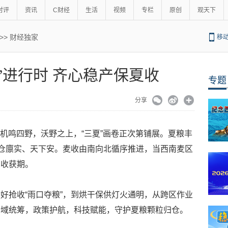
时评
资讯
C财经
生活
视频
专栏
原创
观天下
>>
财经独家
移
”进行时 齐心稳产保夏收
专题
分享
，机鸣四野，沃野之上，“三夏”画卷正次第铺展。夏粮丰
乎仓廪实、天下安。麦收由南向北循序推进，当西南麦区
中收获期。
好抢收“雨口夺粮”，到烘干保供灯火通明，从跨区作业
全域统筹，政策护航，科技赋能，守护夏粮颗粒归仓。