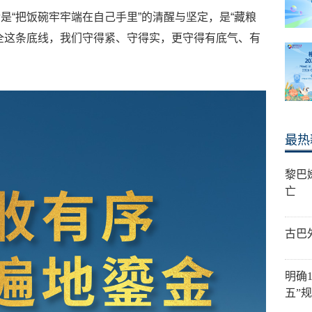
是“把饭碗牢牢端在自己手里”的清醒与坚定，是“藏粮
全这条底线，我们守得紧、守得实，更守得有底气、有
最热
黎巴
亡
古巴
明确
五”