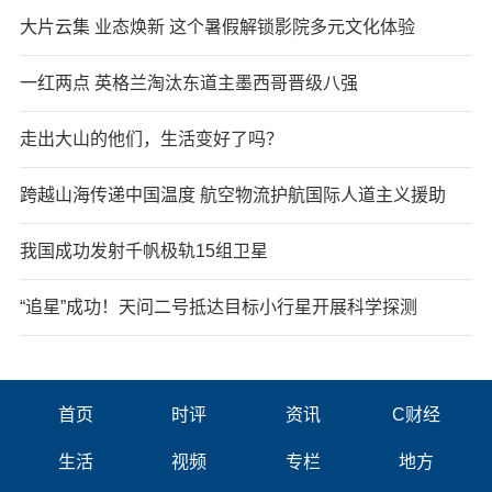
大片云集 业态焕新 这个暑假解锁影院多元文化体验
一红两点 英格兰淘汰东道主墨西哥晋级八强
走出大山的他们，生活变好了吗？
跨越山海传递中国温度 航空物流护航国际人道主义援助
我国成功发射千帆极轨15组卫星
“追星”成功！天问二号抵达目标小行星开展科学探测
首页
时评
资讯
C财经
生活
视频
专栏
地方