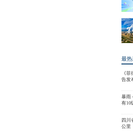
最热
《菲
告发
暴雨
有1
四川
公里