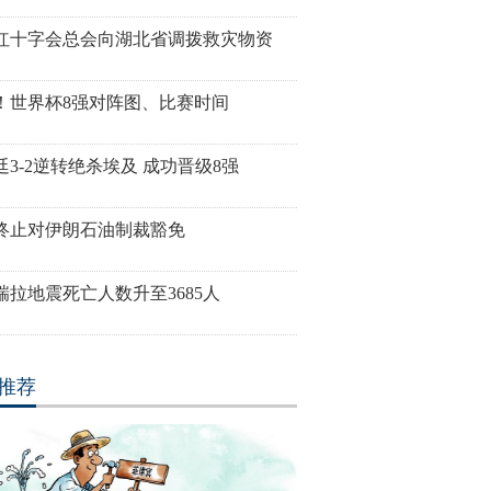
红十字会总会向湖北省调拨救灾物资
！世界杯8强对阵图、比赛时间
廷3-2逆转绝杀埃及 成功晋级8强
终止对伊朗石油制裁豁免
瑞拉地震死亡人数升至3685人
推荐