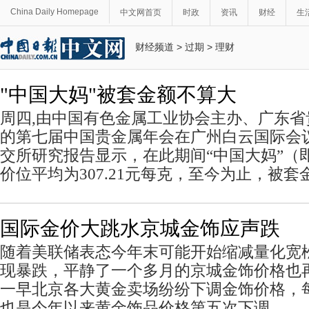
China Daily Homepage
中文网首页
时政
资讯
财经
生
财经频道
>
过期
>
理财
"中国大妈"被套金额不算大
周四,由中国有色金属工业协会主办、广东
的第七届中国贵金属年会在广州白云国际会
交所研究报告显示，在此期间“中国大妈”（
价位平均为307.21元每克，至今为止，被
国际金价大跳水京城金饰应声跌
随着美联储表态今年末可能开始缩减量化宽
现暴跌，平静了一个多月的京城金饰价格也
一早北京各大黄金卖场纷纷下调金饰价格，
也是今年以来黄金饰品价格第五次下调。