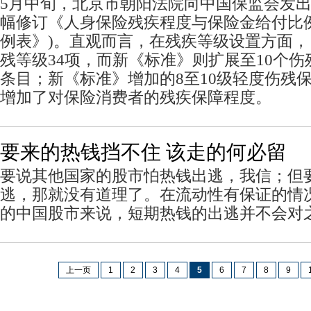
5月中旬，北京市朝阳法院向中国保监会发
幅修订《人身保险残疾程度与保险金给付比
例表》)。直观而言，在残疾等级设置方面，
残等级34项，而新《标准》则扩展至10个伤
条目；新《标准》增加的8至10级轻度伤残保
增加了对保险消费者的残疾保障程度。
要来的热钱挡不住 该走的何必留
要说其他国家的股市怕热钱出逃，我信；但
逃，那就没有道理了。在流动性有保证的情
的中国股市来说，短期热钱的出逃并不会对
上一页
1
2
3
4
5
6
7
8
9