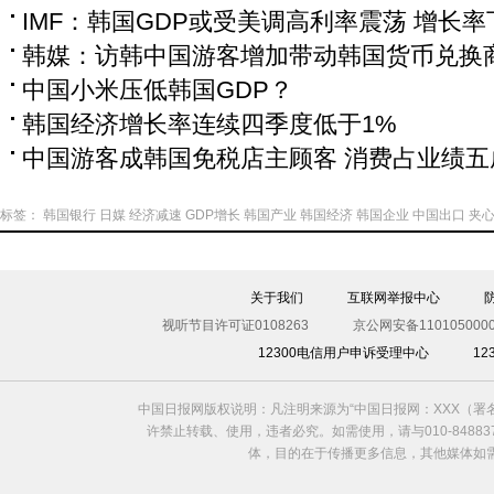
IMF：韩国GDP或受美调高利率震荡 增长率
韩媒：访韩中国游客增加带动韩国货币兑换
中国小米压低韩国GDP？
韩国经济增长率连续四季度低于1%
中国游客成韩国免税店主顾客 消费占业绩五
标签：
韩国银行
日媒
经济减速
GDP增长
韩国产业
韩国经济
韩国企业
中国出口
夹
关于我们
互联网举报中心
视听节目许可证0108263
京公网安备1101050000
12300电信用户申诉受理中心
1
中国日报网版权说明：凡注明来源为“中国日报网：XXX（
许禁止转载、使用，违者必究。如需使用，请与010-8488
体，目的在于传播更多信息，其他媒体如