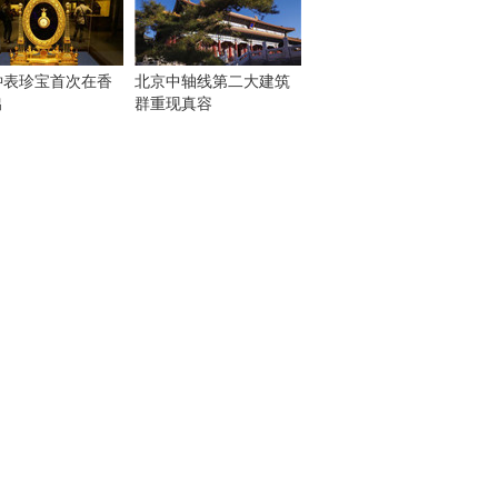
钟表珍宝首次在香
北京中轴线第二大建筑
出
群重现真容
！
：