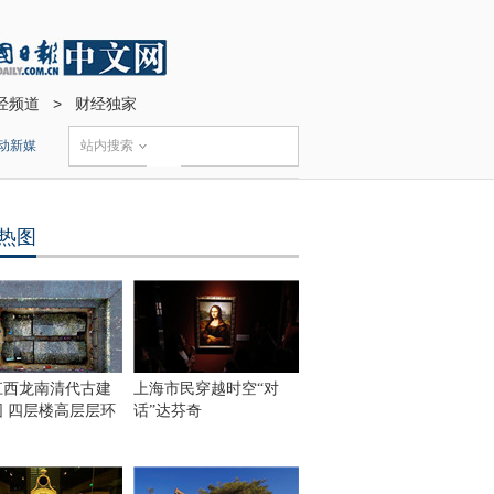
经频道
>
财经独家
动新媒
站内搜索
热图
江西龙南清代古建
上海市民穿越时空“对
围 四层楼高层层环
话”达芬奇