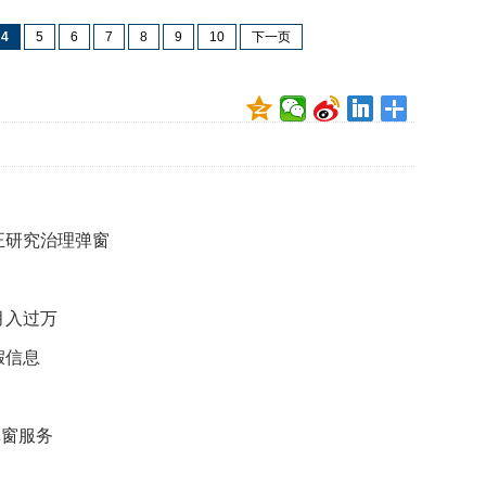
映
4
5
6
7
8
9
10
下一页
你
的
性
格
和
智
商
联
正研究治理弹窗
合
国
维
和
月入过万
70
假信息
周
年
中
国
弹窗服务
维
和