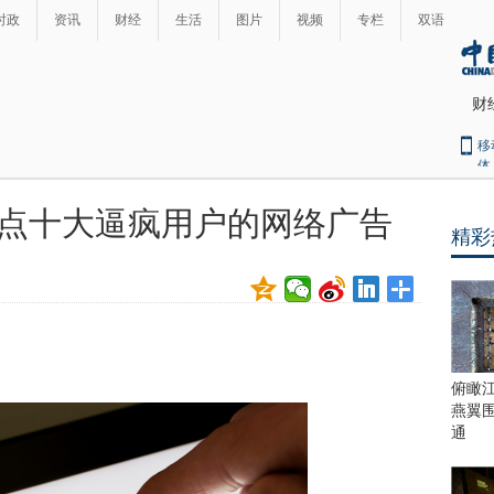
时政
资讯
财经
生活
图片
视频
专栏
双语
财
移
体
点十大逼疯用户的网络广告
精彩
最
热
新
世
界
闻
瞩
目
上
俯瞰
合
燕翼
青
通
岛
峰