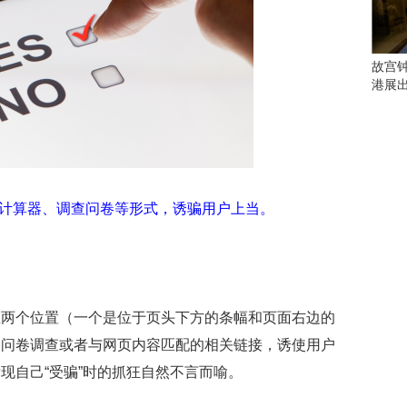
会
这
些
看
故宫
点
港展
别
错
过
研
究
计算器、调查问卷等形式，诱骗用户上当。
你
喜
欢
的
音
乐
在两个位置（一个是位于页头下方的条幅和页面右边的
类
、问卷调查或者与网页内容匹配的相关链接，诱使用户
型
可
现自己“受骗”时的抓狂自然不言而喻。
以
反