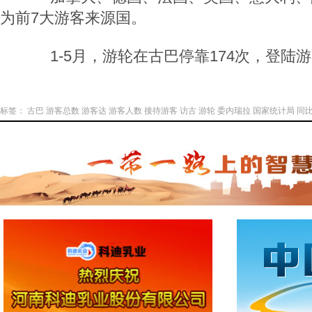
为前7大游客来源国。
1-5月，游轮在古巴停靠174次，登陆游
标签：
古巴
游客总数
游客达
游客人数
接待游客
访古
游轮
委内瑞拉
国家统计局
同