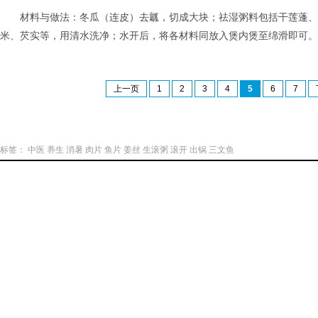
材料与做法：冬瓜（连皮）去瓤，切成大块；祛湿粥料包括干莲蓬、
米、芡实等，用清水洗净；水开后，将各材料同放入煲内煲至绵滑即可。
上一页
1
2
3
4
5
6
7
标签：
中医
养生
消暑
肉片
鱼片
姜丝
生滚粥
滚开
出锅
三文鱼