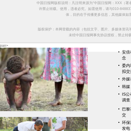
中国日报网版权说明：凡注明来源为“中国日报网：XXX（
许禁止转载、使用，违者必究。如需使用，请与010-8488
体，目的在于传播更多信息，其他媒体如
版权保护：本网登载的内容（包括文字、图片、多媒体资讯
未经中国日报网事先协议授权，禁止转载使用。给
pan>
安倍
念
委内
拟交
外媒
韩媒
IS
调查
巴黎
交
环保
发电