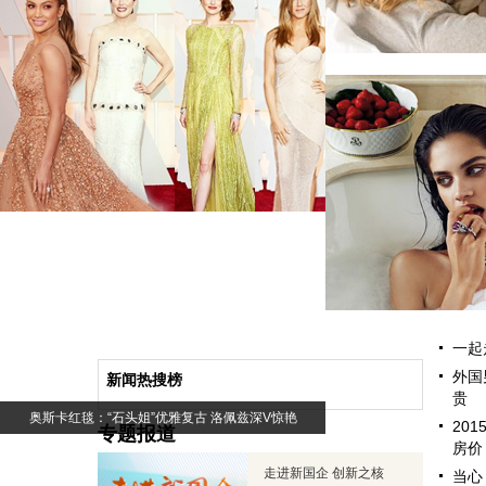
大片半裸遮胸热辣！C罗前女友伊莲娜登体育画报
争做好命女 心
一起
外国
新闻热搜榜
贵
奥斯卡红毯：“石头姐”优雅复古 洛佩兹深V惊艳
20
专题报道
房价
走进新国企 创新之核
当心