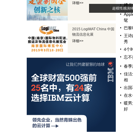
详细>>
槽点
超模性感演
Ap
髦
巴黎
2015 LogiMAT China 中国
物流信息化展
王诗
详细>>
秀
4个
忘不
春季
佳洁
相
出国
在水
暖男
好