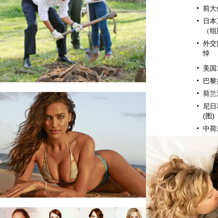
前大
日本
（组
外交
悼
强飓风重创瓦努阿图 灾区面临饥荒传染病威胁
美国
巴黎
荷兰
尼日
(图)
中荷
又是一年植树节 盘点各国政要身体力行热心绿化