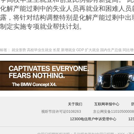
化解产能过剩中的失业人员再就业和困难人员
露，将针对结构调整特别是化解产能过剩中出
制定实施专项就业帮扶计划。
标签：
就业形势
高校毕业生就业
长星
新增就业
GDP
扩大就业
国内生产总值
同比增
关于我们
互联网举报中心
视听节目许可证0108263
京公网安备11010500008
12300电信用户申诉受理中心
1